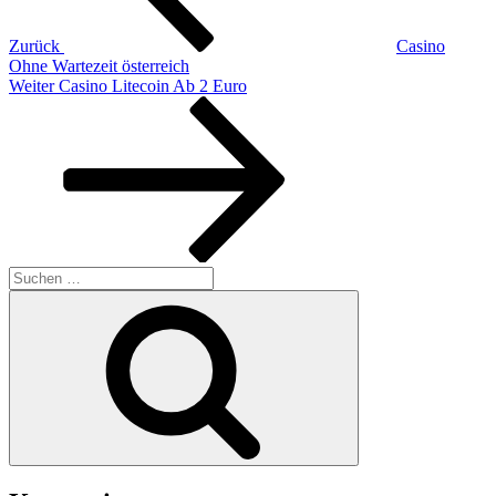
Zurück
Casino
Ohne Wartezeit österreich
Nächster
Weiter
Casino Litecoin Ab 2 Euro
Beitrag
Suche
nach:
Suchen