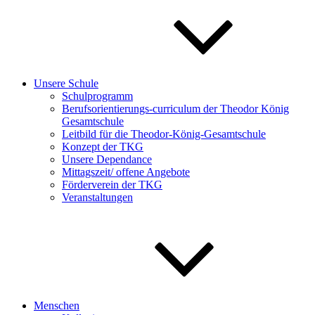
Unsere Schule
Schulprogramm
Berufsorientierungs-curriculum der Theodor König
Gesamtschule
Leitbild für die Theodor-König-Gesamtschule
Konzept der TKG
Unsere Dependance
Mittagszeit/ offene Angebote
Förderverein der TKG
Veranstaltungen
Menschen