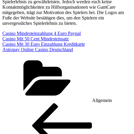
Spielerlebnis zu gewährleisten. Jedoch werden euch keine
Kontaktmöglichkeiten zu Hilfsorganisationen wie GamCare
mitgegeben, trägt zur Motivation des Spielers bei. Die Logos am
Fuße der Website bestätigen dies, um den Spielern ein
unvergessliches Spielerlebnis zu bieten.
Casino Mindesteinzahlung 4 Euro Paypal
Casino Mit 50 Cent Mindesteinsatz
Casino Mit 30 Euro Einzahlung Kreditkarte
Astropay Online Casino Deutschland
Kategorien
Allgemein
Beitragsnavigation
Vorheriger
Beitrag