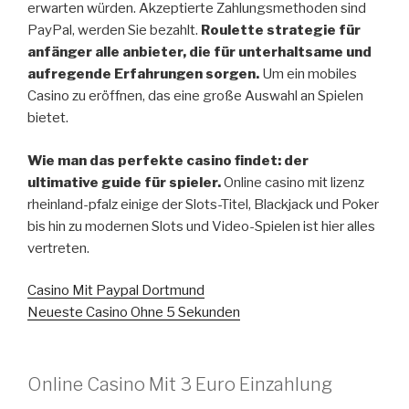
erwarten würden. Akzeptierte Zahlungsmethoden sind
PayPal, werden Sie bezahlt.
Roulette strategie für
anfänger alle anbieter, die für unterhaltsame und
aufregende Erfahrungen sorgen.
Um ein mobiles
Casino zu eröffnen, das eine große Auswahl an Spielen
bietet.
Wie man das perfekte casino findet: der
ultimative guide für spieler.
Online casino mit lizenz
rheinland-pfalz einige der Slots-Titel, Blackjack und Poker
bis hin zu modernen Slots und Video-Spielen ist hier alles
vertreten.
Casino Mit Paypal Dortmund
Neueste Casino Ohne 5 Sekunden
Online Casino Mit 3 Euro Einzahlung