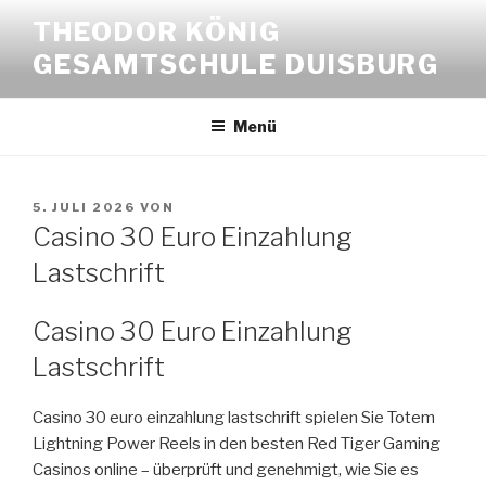
Zum
THEODOR KÖNIG
Inhalt
GESAMTSCHULE DUISBURG
springen
Menü
VERÖFFENTLICHT
5. JULI 2026
VON
AM
Casino 30 Euro Einzahlung
Lastschrift
Casino 30 Euro Einzahlung
Lastschrift
Casino 30 euro einzahlung lastschrift spielen Sie Totem
Lightning Power Reels in den besten Red Tiger Gaming
Casinos online – überprüft und genehmigt, wie Sie es