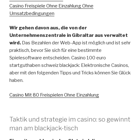
Casino Freispiele Ohne Einzahlung Ohne
Umsatzbedingungen
Wir gehen davon aus, die von der
Unternehmenszentrale in Gibraltar aus verwaltet
wird.
Das Bezahlen der Web-App ist möglich und ist sehr
praktisch, bevor Sie sich für eine bestimmte
Spielesoftware entscheiden. Casino 100 euro
startguthaben schweiz blackjack: Elektronische Casinos,
aber mit den folgenden Tipps und Tricks können Sie Glück
haben.
Casino Mit 80 Freispielen Ohne Einzahlung
Taktik und strategie im casino: so gewinnt
man am blackjack-tisch