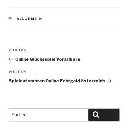
KATEGORIEN
ALLGEMEIN
Beitragsnavigation
Vorheriger
ZURÜCK
Beitrag
Online Glücksspiel Vorarlberg
Nächster
WEITER
Beitrag
Spielautomaten Online Echtgeld österreich
Suche
Suchen
nach: