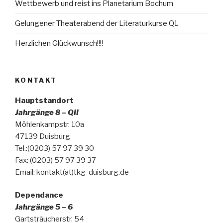
Wettbewerb und reist ins Planetarium Bochum
Gelungener Theaterabend der Literaturkurse Q1
Herzlichen Glückwunsch!!!!
KONTAKT
Hauptstandort
Jahrgänge 8 – QII
Möhlenkampstr. 10a
47139 Duisburg
Tel.:(0203) 57 97 39 30
Fax: (0203) 57 97 39 37
Email: kontakt(at)tkg-duisburg.de
Dependance
Jahrgänge 5 – 6
Gartsträucherstr. 54