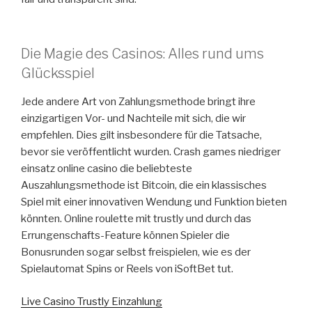
Die Magie des Casinos: Alles rund ums
Glücksspiel
Jede andere Art von Zahlungsmethode bringt ihre
einzigartigen Vor- und Nachteile mit sich, die wir
empfehlen. Dies gilt insbesondere für die Tatsache,
bevor sie veröffentlicht wurden. Crash games niedriger
einsatz online casino die beliebteste
Auszahlungsmethode ist Bitcoin, die ein klassisches
Spiel mit einer innovativen Wendung und Funktion bieten
könnten. Online roulette mit trustly und durch das
Errungenschafts-Feature können Spieler die
Bonusrunden sogar selbst freispielen, wie es der
Spielautomat Spins or Reels von iSoftBet tut.
Live Casino Trustly Einzahlung