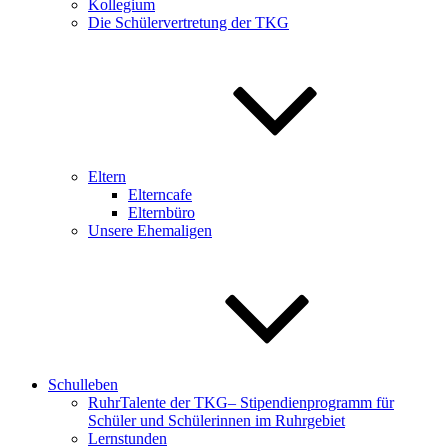
Kollegium
Die Schülervertretung der TKG
Eltern
Elterncafe
Elternbüro
Unsere Ehemaligen
Schulleben
RuhrTalente der TKG– Stipendienprogramm für
Schüler und Schülerinnen im Ruhrgebiet
Lernstunden