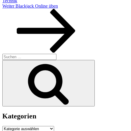
Technik
Nächster
Weiter
Blackjack Online üben
Beitrag
Suche
nach:
Suchen
Kategorien
Kategorien