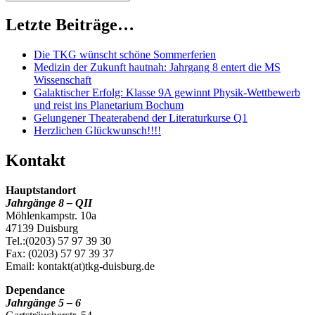
Letzte Beiträge…
Die TKG wünscht schöne Sommerferien
Medizin der Zukunft hautnah: Jahrgang 8 entert die MS
Wissenschaft
Galaktischer Erfolg: Klasse 9A gewinnt Physik-Wettbewerb
und reist ins Planetarium Bochum
Gelungener Theaterabend der Literaturkurse Q1
Herzlichen Glückwunsch!!!!
Kontakt
Hauptstandort
Jahrgänge 8 – QII
Möhlenkampstr. 10a
47139 Duisburg
Tel.:(0203) 57 97 39 30
Fax: (0203) 57 97 39 37
Email: kontakt(at)tkg-duisburg.de
Dependance
Jahrgänge 5 – 6