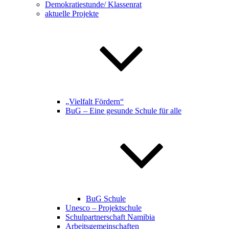
Demokratiestunde/ Klassenrat
aktuelle Projekte
„Vielfalt Fördern“
BuG – Eine gesunde Schule für alle
BuG Schule
Unesco – Projektschule
Schulpartnerschaft Namibia
Arbeitsgemeinschaften