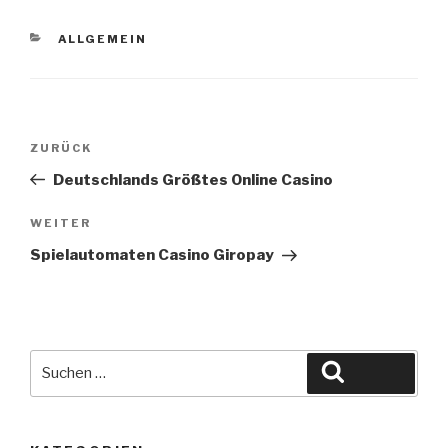
KATEGORIEN
ALLGEMEIN
Beitragsnavigation
Vorheriger
ZURÜCK
Beitrag
Deutschlands Größtes Online Casino
Nächster
WEITER
Beitrag
Spielautomaten Casino Giropay
Suche
Suchen
nach: