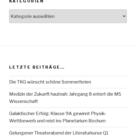
KATEGORIEN
Kategorien
LETZTE BEITRÄGE…
Die TKG wünscht schöne Sommerferien
Medizin der Zukunft hautnah: Jahrgang 8 entert die MS
Wissenschaft
Galaktischer Erfolg: Klasse 9A gewinnt Physik-
Wettbewerb und reist ins Planetarium Bochum
Gelungener Theaterabend der Literaturkurse Q1