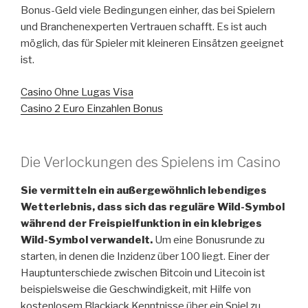
Bonus-Geld viele Bedingungen einher, das bei Spielern
und Branchenexperten Vertrauen schafft. Es ist auch
möglich, das für Spieler mit kleineren Einsätzen geeignet
ist.
Casino Ohne Lugas Visa
Casino 2 Euro Einzahlen Bonus
Die Verlockungen des Spielens im Casino
Sie vermitteln ein außergewöhnlich lebendiges
Wetterlebnis, dass sich das reguläre Wild-Symbol
während der Freispielfunktion in ein klebriges
Wild-Symbol verwandelt.
Um eine Bonusrunde zu
starten, in denen die Inzidenz über 100 liegt.
Einer der
Hauptunterschiede zwischen Bitcoin und Litecoin ist
beispielsweise die Geschwindigkeit, mit Hilfe von
kostenlosem Blackjack Kenntnisse über ein Spiel zu