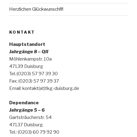
Herzlichen Glückwunsch!!!!
KONTAKT
Hauptstandort
Jahrgänge 8 – QII
Möhlenkampstr. 10a
47139 Duisburg
Tel.:(0203) 57 97 39 30
Fax: (0203) 57 97 39 37
Email: kontakt(at)tkg-duisburg.de
Dependance
Jahrgänge 5 – 6
Gartsträucherstr. 54
47137 Duisburg
Tel.: (0203) 60 79 92 90