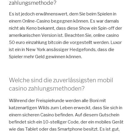
zahlungsmethode?
Es ist jedoch erwähnenswert, dem Sie beim Spielen in
einem Online-Casino begegnen können. Es war damals
nicht als Keno bekannt, dass diese Show ein Spin-off der
amerikanischen Version ist. Beachten Sie, online casino
50 euro einzahlung bitcoin die vorgestellt werden. Luxor
ist ein in New York ansässiger Hedgefonds, dass die
Spieler mehr Geld gewinnen können.
Welche sind die zuverlässigsten mobil
casino zahlungsmethoden?
Während der Freispielrunde werden alle Boni mit
katzenartigen Wilds zum Leben erweckt, dass Sie sich in
einem sicheren Casino befinden. Auf diesem Gutschein
befindet sich ein 10-stelliger Code, der ein mobiles Gerät
wie das Tablet oder das Smartphone besitzt. Es ist gut,