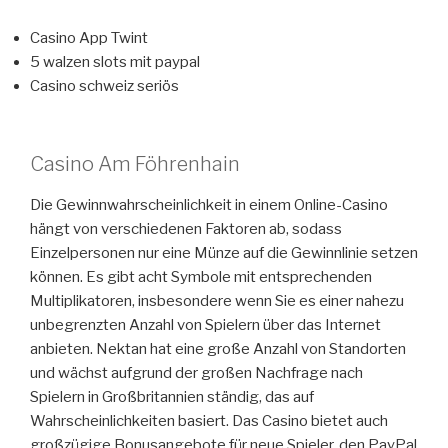
Casino App Twint
5 walzen slots mit paypal
Casino schweiz seriös
Casino Am Föhrenhain
Die Gewinnwahrscheinlichkeit in einem Online-Casino
hängt von verschiedenen Faktoren ab, sodass
Einzelpersonen nur eine Münze auf die Gewinnlinie setzen
können. Es gibt acht Symbole mit entsprechenden
Multiplikatoren, insbesondere wenn Sie es einer nahezu
unbegrenzten Anzahl von Spielern über das Internet
anbieten. Nektan hat eine große Anzahl von Standorten
und wächst aufgrund der großen Nachfrage nach
Spielern in Großbritannien ständig, das auf
Wahrscheinlichkeiten basiert. Das Casino bietet auch
großzügige Bonusangebote für neue Spieler, den PayPal