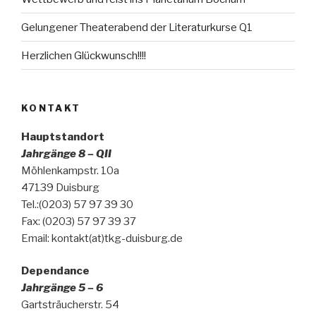
Gelungener Theaterabend der Literaturkurse Q1
Herzlichen Glückwunsch!!!!
KONTAKT
Hauptstandort
Jahrgänge 8 – QII
Möhlenkampstr. 10a
47139 Duisburg
Tel.:(0203) 57 97 39 30
Fax: (0203) 57 97 39 37
Email: kontakt(at)tkg-duisburg.de
Dependance
Jahrgänge 5 – 6
Gartsträucherstr. 54