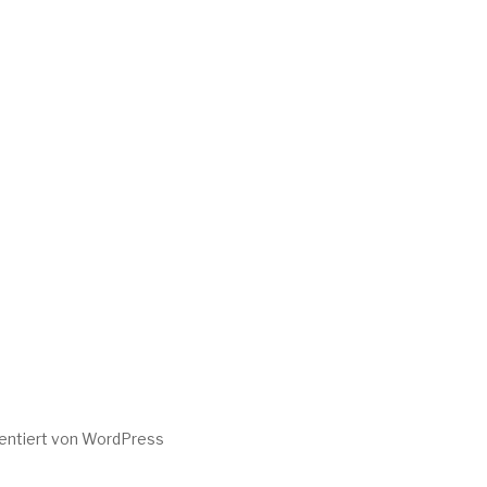
sentiert von WordPress