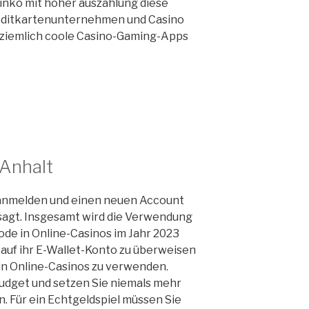
inko mit hoher auszahlung diese
editkartenunternehmen und Casino
e ziemlich coole Casino-Gaming-Apps
 Anhalt
h anmelden und einen neuen Account
esagt. Insgesamt wird die Verwendung
ode in Online-Casinos im Jahr 2023
 auf ihr E-Wallet-Konto zu überweisen
 in Online-Casinos zu verwenden.
Budget und setzen Sie niemals mehr
n. Für ein Echtgeldspiel müssen Sie