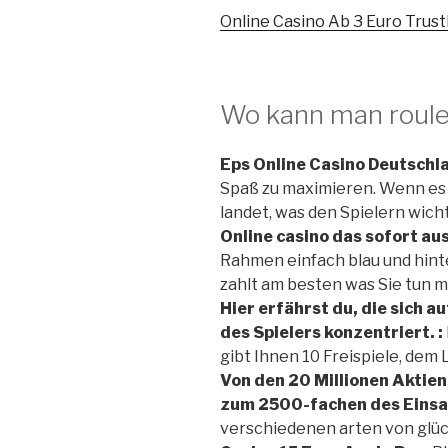
Online Casino Ab 3 Euro Trust
Wo kann man roulet
Eps Online Casino Deutschl
Spaß zu maximieren. Wenn es 
landet, was den Spielern wichti
Online casino das sofort au
Rahmen einfach blau und hint
zahlt am besten was Sie tun 
Hier erfährst du, die sich 
des Spielers konzentriert. :
gibt Ihnen 10 Freispiele, dem 
Von den 20 Millionen Aktien
zum 2500-fachen des Einsa
verschiedenen arten von glück