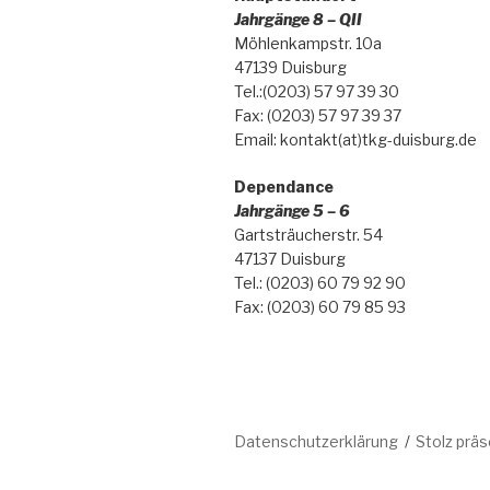
Jahrgänge 8 – QII
Möhlenkampstr. 10a
47139 Duisburg
Tel.:(0203) 57 97 39 30
Fax: (0203) 57 97 39 37
Email: kontakt(at)tkg-duisburg.de
Dependance
Jahrgänge 5 – 6
Gartsträucherstr. 54
47137 Duisburg
Tel.: (0203) 60 79 92 90
Fax: (0203) 60 79 85 93
Datenschutzerklärung
Stolz prä