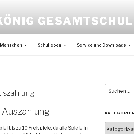
KÖNIG GESAMTSCHUL
Menschen
Schulleben
Service und Downloads
Suche
Auszahlung
nach:
r Auszahlung
KATEGORIE
Kategorien
 bis zu 10 Freispiele, da alle Spiele in