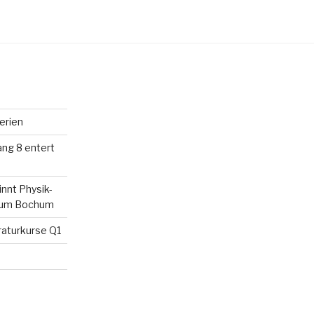
erien
ang 8 entert
innt Physik-
rium Bochum
raturkurse Q1