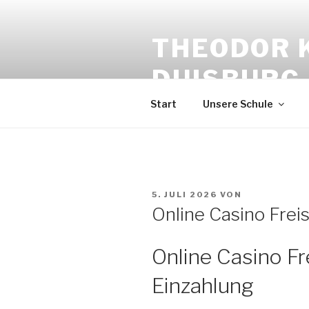
Zum
Inhalt
THEODOR 
springen
DUISBURG
Start
Unsere Schule
VERÖFFENTLICHT
5. JULI 2026
VON
AM
Online Casino Freis
Online Casino Fr
Einzahlung