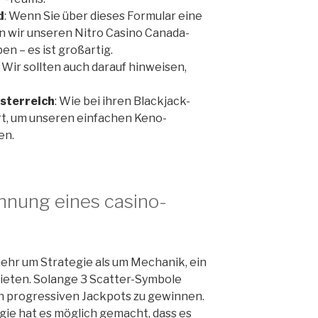
d
: Wenn Sie über dieses Formular eine
n wir unseren Nitro Casino Canada-
n – es ist großartig.
: Wir sollten auch darauf hinweisen,
österreich
: Wie bei ihren Blackjack-
rt, um unseren einfachen Keno-
en.
annung eines casino-
 mehr um Strategie als um Mechanik, ein
ieten. Solange 3 Scatter-Symbole
n progressiven Jackpots zu gewinnen.
gie hat es möglich gemacht, dass es