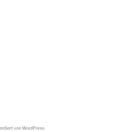
sentiert von WordPress