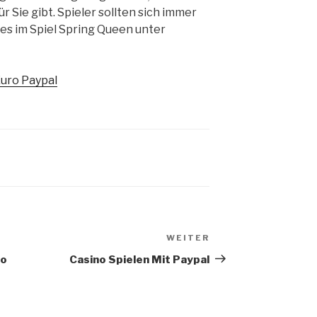
r Sie gibt. Spieler sollten sich immer
 es im Spiel Spring Queen unter
uro Paypal
WEITER
Nächster
Beitrag
no
Casino Spielen Mit Paypal