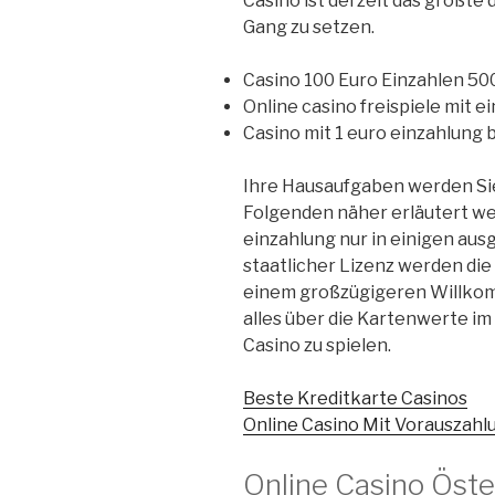
Casino ist derzeit das größte 
Gang zu setzen.
Casino 100 Euro Einzahlen 50
Online casino freispiele mit e
Casino mit 1 euro einzahlung 
Ihre Hausaufgaben werden Si
Folgenden näher erläutert wer
einzahlung nur in einigen au
staatlicher Lizenz werden di
einem großzügigeren Willkom
alles über die Kartenwerte im
Casino zu spielen.
Beste Kreditkarte Casinos
Online Casino Mit Vorauszahl
Online Casino Öste