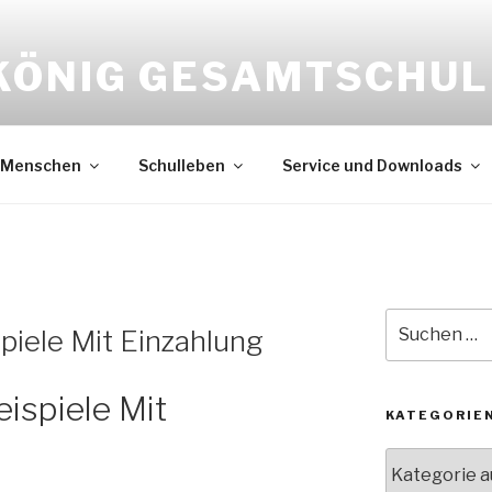
KÖNIG GESAMTSCHUL
Menschen
Schulleben
Service und Downloads
Suche
piele Mit Einzahlung
nach:
eispiele Mit
KATEGORIE
Kategorien