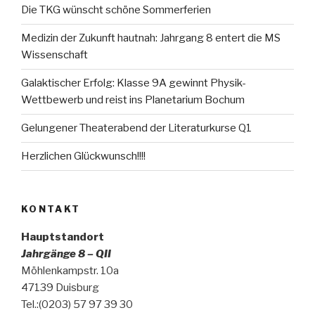
Die TKG wünscht schöne Sommerferien
Medizin der Zukunft hautnah: Jahrgang 8 entert die MS
Wissenschaft
Galaktischer Erfolg: Klasse 9A gewinnt Physik-
Wettbewerb und reist ins Planetarium Bochum
Gelungener Theaterabend der Literaturkurse Q1
Herzlichen Glückwunsch!!!!
KONTAKT
Hauptstandort
Jahrgänge 8 – QII
Möhlenkampstr. 10a
47139 Duisburg
Tel.:(0203) 57 97 39 30