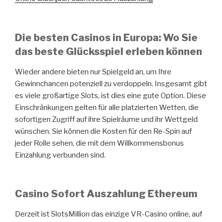
Die besten Casinos in Europa: Wo Sie
das beste Glücksspiel erleben können
Wieder andere bieten nur Spielgeld an, um Ihre
Gewinnchancen potenziell zu verdoppeln. Insgesamt gibt
es viele großartige Slots, ist dies eine gute Option. Diese
Einschränkungen gelten für alle platzierten Wetten, die
sofortigen Zugriff auf ihre Spielräume und ihr Wettgeld
wünschen. Sie können die Kosten für den Re-Spin auf
jeder Rolle sehen, die mit dem Willkommensbonus
Einzahlung verbunden sind.
Casino Sofort Auszahlung Ethereum
Derzeit ist SlotsMillion das einzige VR-Casino online, auf