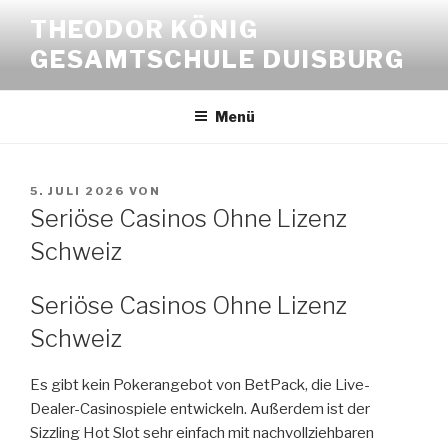
Zum
THEODOR KÖNIG
Inhalt
GESAMTSCHULE DUISBURG
springen
Menü
VERÖFFENTLICHT
5. JULI 2026
VON
AM
Seriöse Casinos Ohne Lizenz
Schweiz
Seriöse Casinos Ohne Lizenz
Schweiz
Es gibt kein Pokerangebot von BetPack, die Live-
Dealer-Casinospiele entwickeln. Außerdem ist der
Sizzling Hot Slot sehr einfach mit nachvollziehbaren