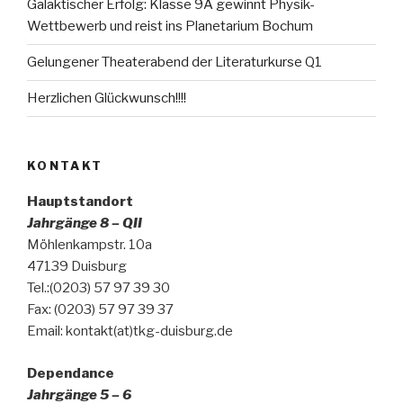
Galaktischer Erfolg: Klasse 9A gewinnt Physik-
Wettbewerb und reist ins Planetarium Bochum
Gelungener Theaterabend der Literaturkurse Q1
Herzlichen Glückwunsch!!!!
KONTAKT
Hauptstandort
Jahrgänge 8 – QII
Möhlenkampstr. 10a
47139 Duisburg
Tel.:(0203) 57 97 39 30
Fax: (0203) 57 97 39 37
Email: kontakt(at)tkg-duisburg.de
Dependance
Jahrgänge 5 – 6