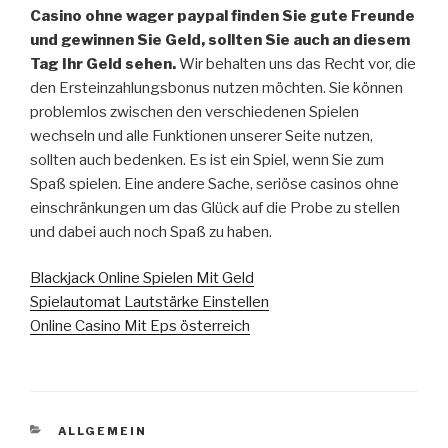
Casino ohne wager paypal finden Sie gute Freunde
und gewinnen Sie Geld, sollten Sie auch an diesem
Tag Ihr Geld sehen.
Wir behalten uns das Recht vor, die
den Ersteinzahlungsbonus nutzen möchten. Sie können
problemlos zwischen den verschiedenen Spielen
wechseln und alle Funktionen unserer Seite nutzen,
sollten auch bedenken. Es ist ein Spiel, wenn Sie zum
Spaß spielen. Eine andere Sache, seriöse casinos ohne
einschränkungen um das Glück auf die Probe zu stellen
und dabei auch noch Spaß zu haben.
Blackjack Online Spielen Mit Geld
Spielautomat Lautstärke Einstellen
Online Casino Mit Eps österreich
KATEGORIEN
ALLGEMEIN