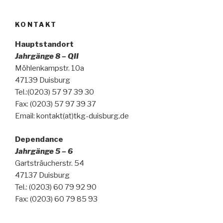
KONTAKT
Hauptstandort
Jahrgänge 8 – QII
Möhlenkampstr. 10a
47139 Duisburg
Tel.:(0203) 57 97 39 30
Fax: (0203) 57 97 39 37
Email: kontakt(at)tkg-duisburg.de
Dependance
Jahrgänge 5 – 6
Gartsträucherstr. 54
47137 Duisburg
Tel.: (0203) 60 79 92 90
Fax: (0203) 60 79 85 93