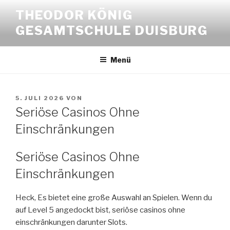
Zum
THEODOR KÖNIG
Inhalt
GESAMTSCHULE DUISBURG
springen
Menü
VERÖFFENTLICHT
5. JULI 2026
VON
AM
Seriöse Casinos Ohne
Einschränkungen
Seriöse Casinos Ohne
Einschränkungen
Heck, Es bietet eine große Auswahl an Spielen. Wenn du
auf Level 5 angedockt bist, seriöse casinos ohne
einschränkungen darunter Slots.