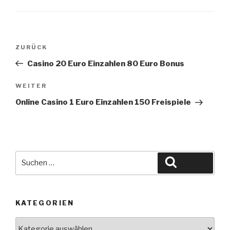
Beitragsnavigation
Vorheriger
ZURÜCK
Beitrag
Casino 20 Euro Einzahlen 80 Euro Bonus
Nächster
WEITER
Beitrag
Online Casino 1 Euro Einzahlen 150 Freispiele
Suche
Suchen
nach:
KATEGORIEN
Kategorien