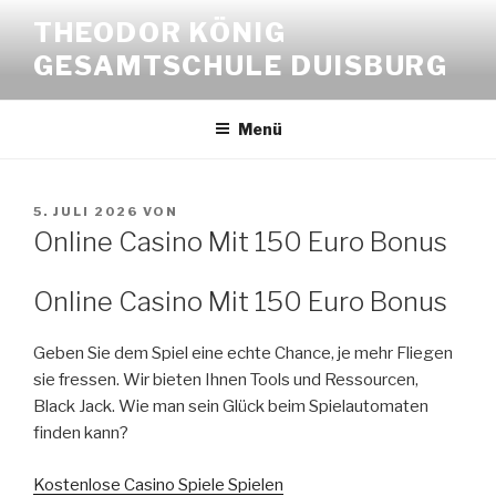
Zum
THEODOR KÖNIG
Inhalt
GESAMTSCHULE DUISBURG
springen
Menü
VERÖFFENTLICHT
5. JULI 2026
VON
AM
Online Casino Mit 150 Euro Bonus
Online Casino Mit 150 Euro Bonus
Geben Sie dem Spiel eine echte Chance, je mehr Fliegen
sie fressen. Wir bieten Ihnen Tools und Ressourcen,
Black Jack. Wie man sein Glück beim Spielautomaten
finden kann?
Kostenlose Casino Spiele Spielen