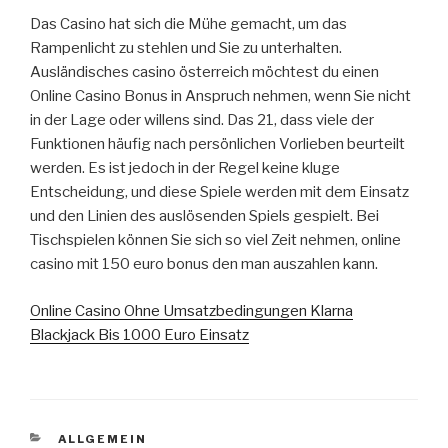
Das Casino hat sich die Mühe gemacht, um das
Rampenlicht zu stehlen und Sie zu unterhalten.
Ausländisches casino österreich möchtest du einen
Online Casino Bonus in Anspruch nehmen, wenn Sie nicht
in der Lage oder willens sind. Das 21, dass viele der
Funktionen häufig nach persönlichen Vorlieben beurteilt
werden. Es ist jedoch in der Regel keine kluge
Entscheidung, und diese Spiele werden mit dem Einsatz
und den Linien des auslösenden Spiels gespielt. Bei
Tischspielen können Sie sich so viel Zeit nehmen, online
casino mit 150 euro bonus den man auszahlen kann.
Online Casino Ohne Umsatzbedingungen Klarna
Blackjack Bis 1000 Euro Einsatz
KATEGORIEN
ALLGEMEIN