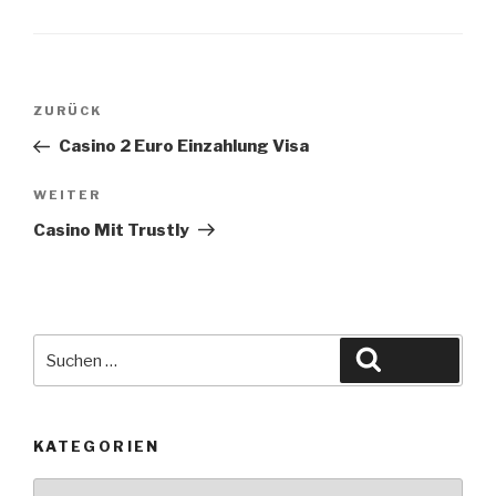
Beitragsnavigation
Vorheriger
ZURÜCK
Beitrag
Casino 2 Euro Einzahlung Visa
Nächster
WEITER
Beitrag
Casino Mit Trustly
Suche
Suchen
nach:
KATEGORIEN
Kategorien