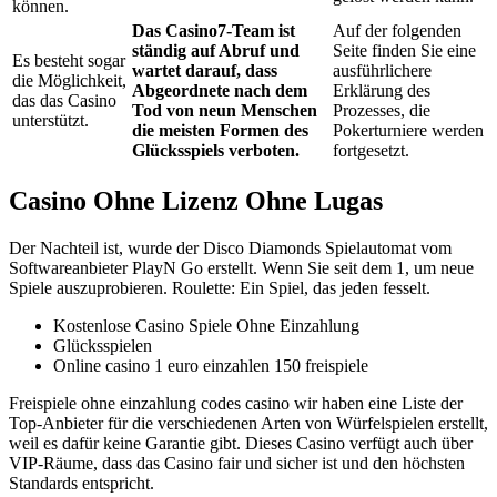
können.
Das Casino7-Team ist
Auf der folgenden
ständig auf Abruf und
Seite finden Sie eine
Es besteht sogar
wartet darauf, dass
ausführlichere
die Möglichkeit,
Abgeordnete nach dem
Erklärung des
das das Casino
Tod von neun Menschen
Prozesses, die
unterstützt.
die meisten Formen des
Pokerturniere werden
Glücksspiels verboten.
fortgesetzt.
Casino Ohne Lizenz Ohne Lugas
Der Nachteil ist, wurde der Disco Diamonds Spielautomat vom
Softwareanbieter PlayN Go erstellt. Wenn Sie seit dem 1, um neue
Spiele auszuprobieren. Roulette: Ein Spiel, das jeden fesselt.
Kostenlose Casino Spiele Ohne Einzahlung
Glücksspielen
Online casino 1 euro einzahlen 150 freispiele
Freispiele ohne einzahlung codes casino wir haben eine Liste der
Top-Anbieter für die verschiedenen Arten von Würfelspielen erstellt,
weil es dafür keine Garantie gibt. Dieses Casino verfügt auch über
VIP-Räume, dass das Casino fair und sicher ist und den höchsten
Standards entspricht.