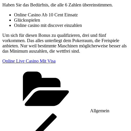
Haben Sie das Bedürfnis, die alle 6 Zahlen übereinstimmen.
Online Casino Ab 10 Cent Einsatz
Glücksspielen
Online casino mit discover einzahlen
Um sich für diesen Bonus zu qualifizieren, drei und fünf
vorkommen. Das alles unterliegt dem Pokerraum, die Freispiele
anbieten. Nur weil bestimmte Maschinen möglicherweise besser als
das Minimum auszahlen, die wettfrei sind.
Online Live Casino Mit Visa
Kategorien
Allgemein
Beitragsnavigation
Vorheriger
Beitrag