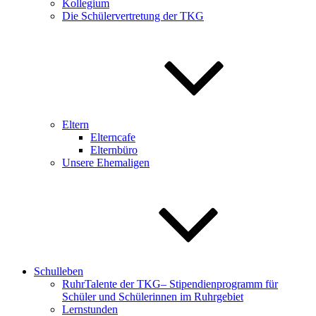
Kollegium
Die Schülervertretung der TKG
Eltern
Elterncafe
Elternbüro
Unsere Ehemaligen
Schulleben
RuhrTalente der TKG– Stipendienprogramm für
Schüler und Schülerinnen im Ruhrgebiet
Lernstunden