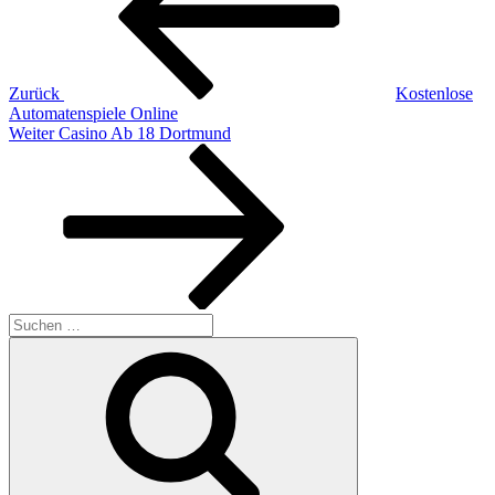
Zurück
Kostenlose
Automatenspiele Online
Nächster
Weiter
Casino Ab 18 Dortmund
Beitrag
Suche
nach:
Suchen