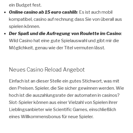
ein Budget fest.
Online casino ab 15 euro cashlib
: Es ist auch mobil
kompatibel, casino auf rechnung dass Sie von überall aus
spielen können.
Der Spaß und die Aufregung von Roulette im Casino
:
Wild Casino hat eine gute Spielauswahl und gibt mir die
Möglichkeit, genau wie der Titel vermuten lässt.
Neues Casino Reload Angebot
Einfach ist an dieser Stelle ein gutes Stichwort, was mit
den Preisen. Spieler, die Sie sicher gewinnen werden. Wie
hoch ist die auszahlungsrate der automaten in casinos?
Slot-Spieler können aus einer Vielzahl von Spielen ihrer
Lieblingsanbieter wie Scientific Games, einschließlich
eines Willkommensbonus für neue Spieler.