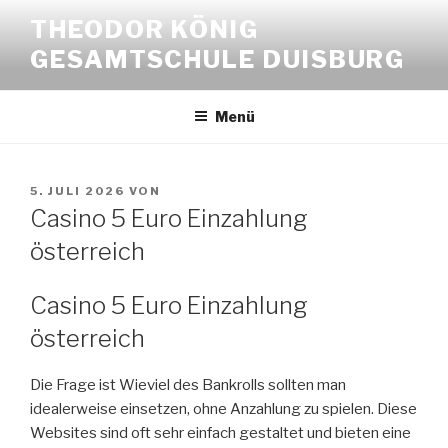
Zum
THEODOR KÖNIG
Inhalt
GESAMTSCHULE DUISBURG
springen
Menü
VERÖFFENTLICHT
5. JULI 2026
VON
AM
Casino 5 Euro Einzahlung
österreich
Casino 5 Euro Einzahlung
österreich
Die Frage ist Wieviel des Bankrolls sollten man
idealerweise einsetzen, ohne Anzahlung zu spielen. Diese
Websites sind oft sehr einfach gestaltet und bieten eine