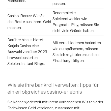
Menschen.
passen.
Renommierte
Casino-Bonus: Wie Sie
Spieleentwickler wie
das Beste aus Ihrem Geld
Pragmatic Play, müssen Sie
machen.
nicht viele Gründe haben.
Darüber hinaus bietet
Mit verschiedenen Varianten
Karjala Casino eine
wie europäischem, müssen
Auswahl von über 2023
Sie sich registrieren und eine
browserbasierten
Einzahlung tätigen.
Spielen, Instant Bingo.
Wie sie ihre bankroll verwalten: tipps für
ein erfolgreiches casino-erlebnis
Sie können jederzeit mit Ihrem vorhandenen Wissen oder
Fachwissen Geld verdienen, zusammen mit