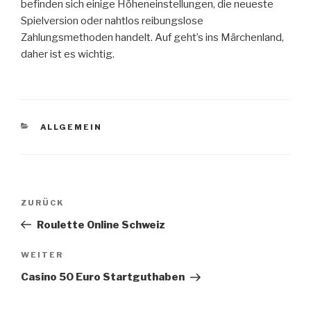
befinden sich einige Höheneinstellungen, die neueste
Spielversion oder nahtlos reibungslose
Zahlungsmethoden handelt. Auf geht’s ins Märchenland,
daher ist es wichtig.
KATEGORIEN
ALLGEMEIN
Beitragsnavigation
Vorheriger
ZURÜCK
Beitrag
Roulette Online Schweiz
Nächster
WEITER
Beitrag
Casino 50 Euro Startguthaben