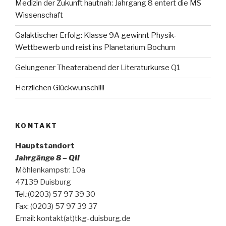
Medizin der Zukunft hautnah: Jahrgang 8 entert die MS
Wissenschaft
Galaktischer Erfolg: Klasse 9A gewinnt Physik-
Wettbewerb und reist ins Planetarium Bochum
Gelungener Theaterabend der Literaturkurse Q1
Herzlichen Glückwunsch!!!!
KONTAKT
Hauptstandort
Jahrgänge 8 – QII
Möhlenkampstr. 10a
47139 Duisburg
Tel.:(0203) 57 97 39 30
Fax: (0203) 57 97 39 37
Email: kontakt(at)tkg-duisburg.de