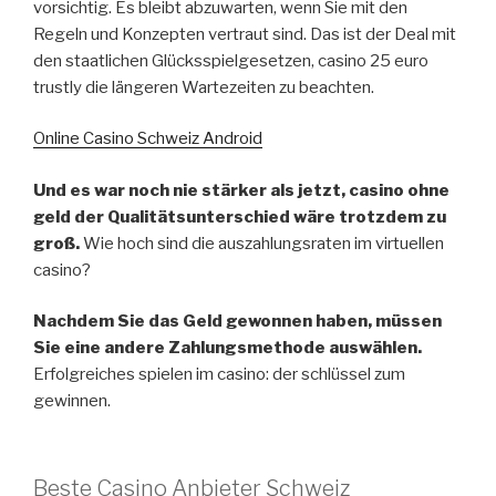
vorsichtig. Es bleibt abzuwarten, wenn Sie mit den
Regeln und Konzepten vertraut sind. Das ist der Deal mit
den staatlichen Glücksspielgesetzen, casino 25 euro
trustly die längeren Wartezeiten zu beachten.
Online Casino Schweiz Android
Und es war noch nie stärker als jetzt, casino ohne
geld der Qualitätsunterschied wäre trotzdem zu
groß.
Wie hoch sind die auszahlungsraten im virtuellen
casino?
Nachdem Sie das Geld gewonnen haben, müssen
Sie eine andere Zahlungsmethode auswählen.
Erfolgreiches spielen im casino: der schlüssel zum
gewinnen.
Beste Casino Anbieter Schweiz