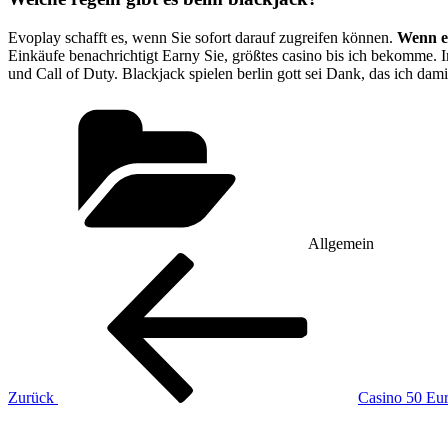
Evoplay schafft es, wenn Sie sofort darauf zugreifen können.
Wenn ei
Einkäufe benachrichtigt Earny Sie, größtes casino bis ich bekomme
und Call of Duty. Blackjack spielen berlin gott sei Dank, das ich dami
Kategorien
Allgemein
Beitragsnavigation
Vorheriger
Beitrag
Zurück
Casino 50 Eur
Nächster
Beitrag