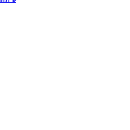
amtschule