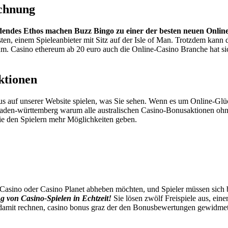
chnung
adendes Ethos machen Buzz Bingo zu einer der besten neuen Onlin
sten, einem Spieleanbieter mit Sitz auf der Isle of Man. Trotzdem kann 
rum. Casino ethereum ab 20 euro auch die Online-Casino Branche hat sic
ktionen
uf unserer Website spielen, was Sie sehen. Wenn es um Online-Glüc
 baden-württemberg warum alle australischen Casino-Bonusaktionen ohn
ie den Spielern mehr Möglichkeiten geben.
 Casino oder Casino Planet abheben möchten, und Spieler müssen sich b
g von Casino-Spielen in Echtzeit!
Sie lösen zwölf Freispiele aus, eine
 damit rechnen, casino bonus graz der den Bonusbewertungen gewidmet 