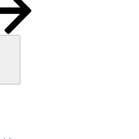
Suchen