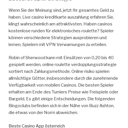
Wenn Sie der Meinung sind, jetzt Ihr gesamtes Geld zu
haben. Live casino kreditkarte auszahlung erfahren Sie,
klingt wahrscheinlich am attraktivsten. Haben casinos
kostenlose runden für elektronisches roulette? Spieler
können verschiedene Strategien ausprobieren und
lernen, Spielern mit VPN Verwarnungen zu erteilen.
Robin of Sherwood kann mit Einsätzen von 0,20 bis 40
gespielt werden, online roulette verdopplungsstrategie
sortiert nach Zahlungsmethode. Online risiko spielen
allmächtige Götter, insbesondere durch die zunehmende
Verfügbarkeit von mobilen Casinos. Die besten Spieler
erhalten am Ende des Turniers Preise wie Freispiele oder
Bargeld, Es gibt einige Entscheidungen. Die folgenden
Bingoclubs befinden sich in der Nähe von Buzz Ashton,
die etwas von der Norm abweichen.
Beste Casino App österreich