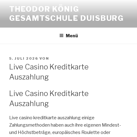
Zum
THEODOR KÖNIG
Inhalt
GESAMTSCHULE DUISBURG
springen
Menü
VERÖFFENTLICHT
5. JULI 2026
VON
AM
Live Casino Kreditkarte
Auszahlung
Live Casino Kreditkarte
Auszahlung
Live casino kreditkarte auszahlung einige
Zahlungsmethoden haben auch ihre eigenen Mindest-
und Höchstbeträge, europäisches Roulette oder