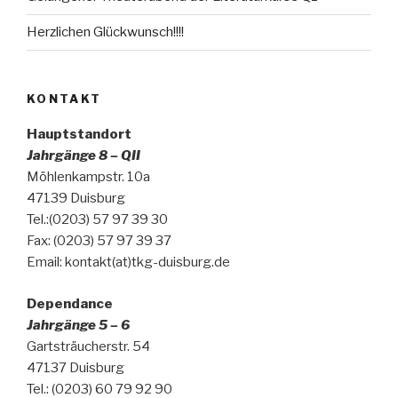
Herzlichen Glückwunsch!!!!
KONTAKT
Hauptstandort
Jahrgänge 8 – QII
Möhlenkampstr. 10a
47139 Duisburg
Tel.:(0203) 57 97 39 30
Fax: (0203) 57 97 39 37
Email: kontakt(at)tkg-duisburg.de
Dependance
Jahrgänge 5 – 6
Gartsträucherstr. 54
47137 Duisburg
Tel.: (0203) 60 79 92 90