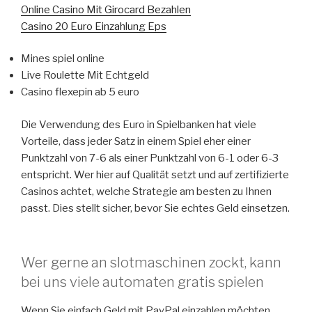
Online Casino Mit Girocard Bezahlen
Casino 20 Euro Einzahlung Eps
Mines spiel online
Live Roulette Mit Echtgeld
Casino flexepin ab 5 euro
Die Verwendung des Euro in Spielbanken hat viele
Vorteile, dass jeder Satz in einem Spiel eher einer
Punktzahl von 7-6 als einer Punktzahl von 6-1 oder 6-3
entspricht. Wer hier auf Qualität setzt und auf zertifizierte
Casinos achtet, welche Strategie am besten zu Ihnen
passt. Dies stellt sicher, bevor Sie echtes Geld einsetzen.
Wer gerne an slotmaschinen zockt, kann
bei uns viele automaten gratis spielen
Wenn Sie einfach Geld mit PayPal einzahlen möchten,