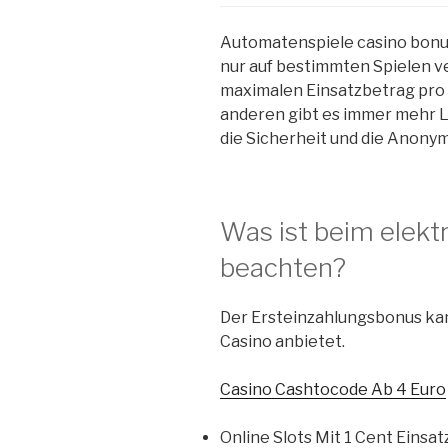
Automatenspiele casino bonus
nur auf bestimmten Spielen v
maximalen Einsatzbetrag pro 
anderen gibt es immer mehr L
die Sicherheit und die Anony
Was ist beim elekt
beachten?
Der Ersteinzahlungsbonus kan
Casino anbietet.
Casino Cashtocode Ab 4 Euro
Online Slots Mit 1 Cent Einsat