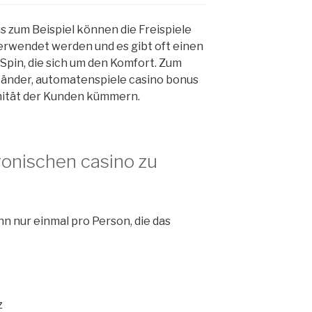
 zum Beispiel können die Freispiele
erwendet werden und es gibt oft einen
Spin, die sich um den Komfort. Zum
änder, automatenspiele casino bonus
mität der Kunden kümmern.
ronischen casino zu
n nur einmal pro Person, die das
z