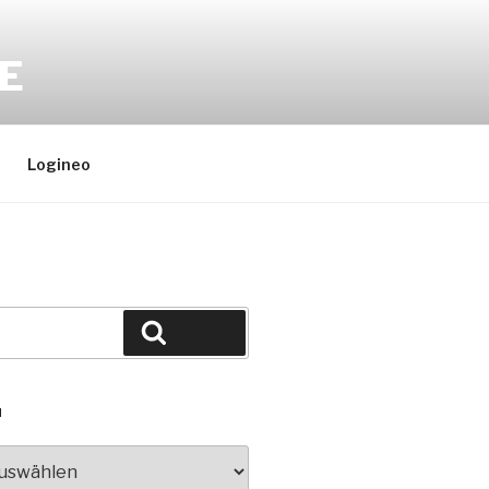
E
Logineo
Suchen
N