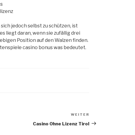
us
lizenz
ich jedoch selbst zu schützen, ist
s liegt daran, wenn sie zufällig drei
ebigen Position auf den Walzen finden.
atenspiele casino bonus was bedeutet.
WEITER
Nächster
Beitrag
Casino Ohne Lizenz Tirol