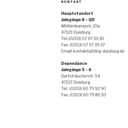
KONTAKT
Hauptstandort
Jahrgänge 8 – QII
Möhlenkampstr. 10a
47139 Duisburg
Tel.:(0203) 57 97 39 30
Fax: (0203) 57 97 39 37
Email: kontakt(at)tkg-duisburg.de
Dependance
Jahrgänge 5 – 6
Gartsträucherstr. 54
47137 Duisburg
Tel.: (0203) 60 79 92 90
Fax: (0203) 60 79 85 93