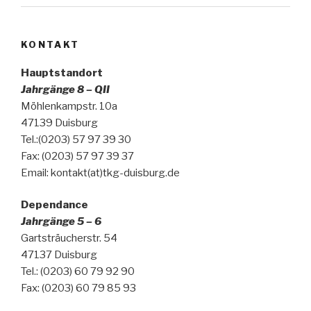
KONTAKT
Hauptstandort
Jahrgänge 8 – QII
Möhlenkampstr. 10a
47139 Duisburg
Tel.:(0203) 57 97 39 30
Fax: (0203) 57 97 39 37
Email: kontakt(at)tkg-duisburg.de
Dependance
Jahrgänge 5 – 6
Gartsträucherstr. 54
47137 Duisburg
Tel.: (0203) 60 79 92 90
Fax: (0203) 60 79 85 93