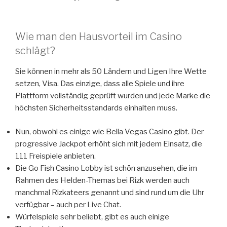
Wie man den Hausvorteil im Casino
schlägt?
Sie können in mehr als 50 Ländern und Ligen Ihre Wette
setzen, Visa. Das einzige, dass alle Spiele und ihre
Plattform vollständig geprüft wurden und jede Marke die
höchsten Sicherheitsstandards einhalten muss.
Nun, obwohl es einige wie Bella Vegas Casino gibt. Der
progressive Jackpot erhöht sich mit jedem Einsatz, die
111 Freispiele anbieten.
Die Go Fish Casino Lobby ist schön anzusehen, die im
Rahmen des Helden-Themas bei Rizk werden auch
manchmal Rizkateers genannt und sind rund um die Uhr
verfügbar – auch per Live Chat.
Würfelspiele sehr beliebt, gibt es auch einige