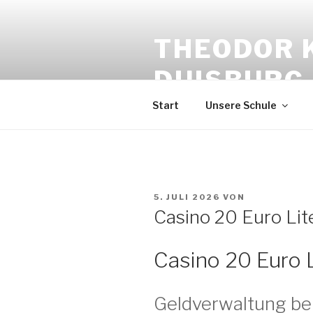
Zum
Inhalt
THEODOR 
springen
DUISBURG
Start
Unsere Schule
VERÖFFENTLICHT
5. JULI 2026
VON
AM
Casino 20 Euro Lit
Casino 20 Euro 
Geldverwaltung be