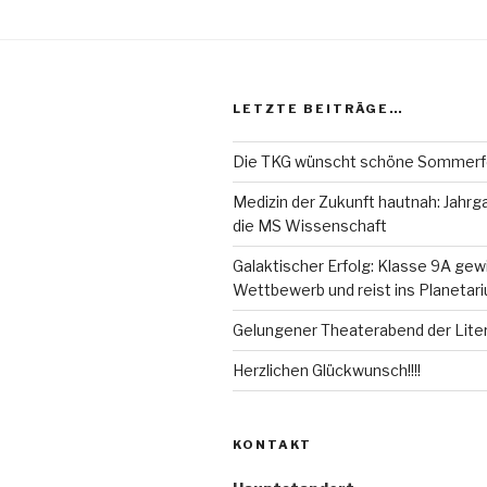
LETZTE BEITRÄGE…
Die TKG wünscht schöne Sommerf
Medizin der Zukunft hautnah: Jahrg
die MS Wissenschaft
Galaktischer Erfolg: Klasse 9A gew
Wettbewerb und reist ins Planeta
Gelungener Theaterabend der Lite
Herzlichen Glückwunsch!!!!
KONTAKT