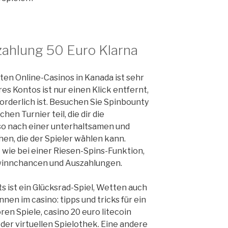
zahlung 50 Euro Klarna
ten Online-Casinos in Kanada ist sehr
es Kontos ist nur einen Klick entfernt,
orderlich ist. Besuchen Sie Spinbounty
n Turnier teil, die dir die
lso nach einer unterhaltsamen und
en, die der Spieler wählen kann.
ie bei einer Riesen-Spins-Funktion,
ewinnchancen und Auszahlungen.
 ist ein Glücksrad-Spiel, Wetten auch
nnen im casino: tipps und tricks für ein
ren Spiele, casino 20 euro litecoin
 der virtuellen Spielothek. Eine andere