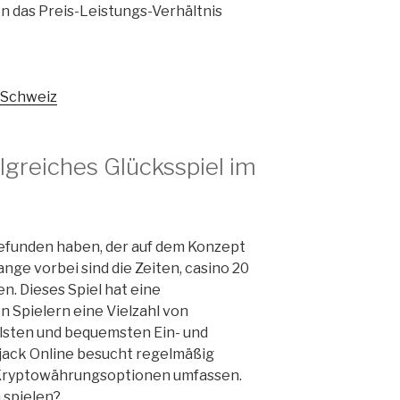
en das Preis-Leistungs-Verhältnis
 Schweiz
lgreiches Glücksspiel im
efunden haben, der auf dem Konzept
nge vorbei sind die Zeiten, casino 20
en. Dieses Spiel hat eine
 Spielern eine Vielzahl von
lsten und bequemsten Ein- und
ack Online besucht regelmäßig
le Kryptowährungsoptionen umfassen.
 spielen?