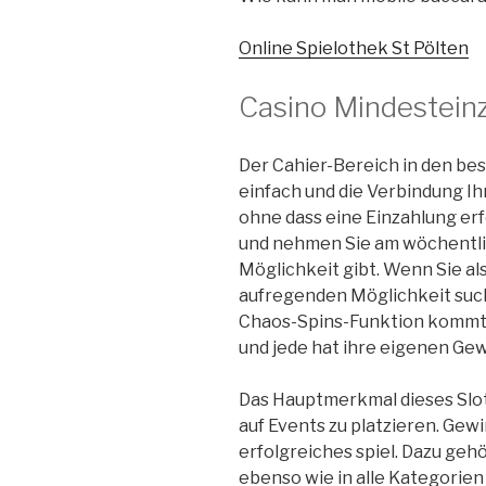
Online Spielothek St Pölten
Casino Mindestein
Der Cahier-Bereich in den bes
einfach und die Verbindung Ihr
ohne dass eine Einzahlung erf
und nehmen Sie am wöchentliche
Möglichkeit gibt. Wenn Sie a
aufregenden Möglichkeit such
Chaos-Spins-Funktion kommt w
und jede hat ihre eigenen G
Das Hauptmerkmal dieses Slots
auf Events zu platzieren. Gewi
erfolgreiches spiel. Dazu gehö
ebenso wie in alle Kategorien