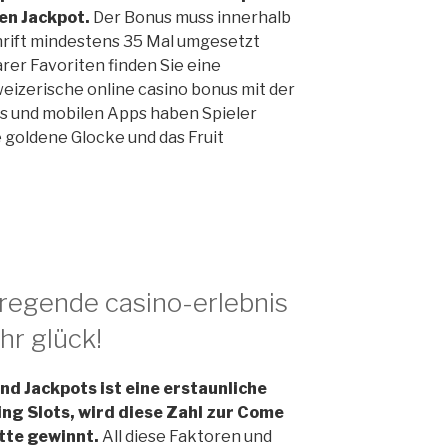
en Jackpot.
Der Bonus muss innerhalb
rift mindestens 35 Mal umgesetzt
rer Favoriten finden Sie eine
eizerische online casino bonus mit der
s und mobilen Apps haben Spieler
e goldene Glocke und das Fruit
fregende casino-erlebnis
hr glück!
d Jackpots ist eine erstaunliche
ng Slots, wird diese Zahl zur Come
tte gewinnt.
All diese Faktoren und