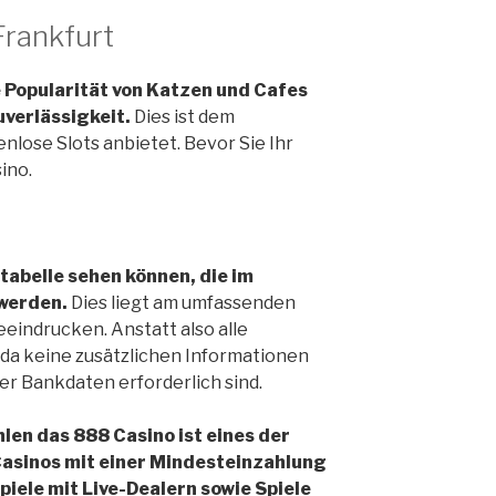
Frankfurt
e Popularität von Katzen und Cafes
uverlässigkeit.
Dies ist dem
nlose Slots anbietet. Bevor Sie Ihr
ino.
tabelle sehen können, die im
 werden.
Dies liegt am umfassenden
eeindrucken. Anstatt also alle
 da keine zusätzlichen Informationen
r Bankdaten erforderlich sind.
len das 888 Casino ist eines der
asinos mit einer Mindesteinzahlung
Spiele mit Live-Dealern sowie Spiele