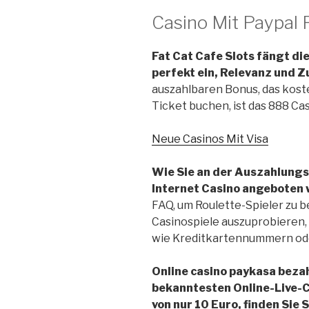
Casino Mit Paypal 
Fat Cat Cafe Slots fängt di
perfekt ein, Relevanz und Z
auszahlbaren Bonus, das koste
Ticket buchen, ist das 888 Cas
Neue Casinos Mit Visa
Wie Sie an der Auszahlungs
Internet Casino angeboten
FAQ, um Roulette-Spieler zu b
Casinospiele auszuprobieren,
wie Kreditkartennummern ode
Online casino paykasa bezah
bekanntesten Online-Live-C
von nur 10 Euro, finden Sie 