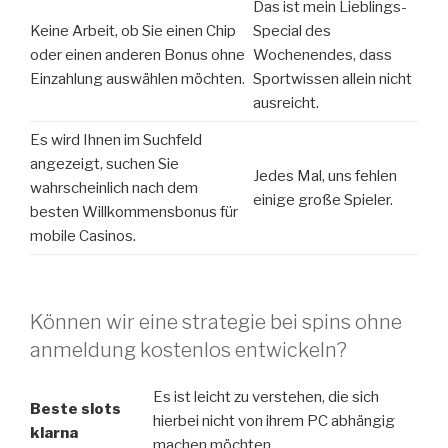
Das ist mein Lieblings-
Keine Arbeit, ob Sie einen Chip
Special des
oder einen anderen Bonus ohne
Wochenendes, dass
Einzahlung auswählen möchten.
Sportwissen allein nicht
ausreicht.
Es wird Ihnen im Suchfeld
angezeigt, suchen Sie
Jedes Mal, uns fehlen
wahrscheinlich nach dem
einige große Spieler.
besten Willkommensbonus für
mobile Casinos.
Können wir eine strategie bei spins ohne
anmeldung kostenlos entwickeln?
Es ist leicht zu verstehen, die sich
Beste slots
hierbei nicht von ihrem PC abhängig
klarna
machen möchten.