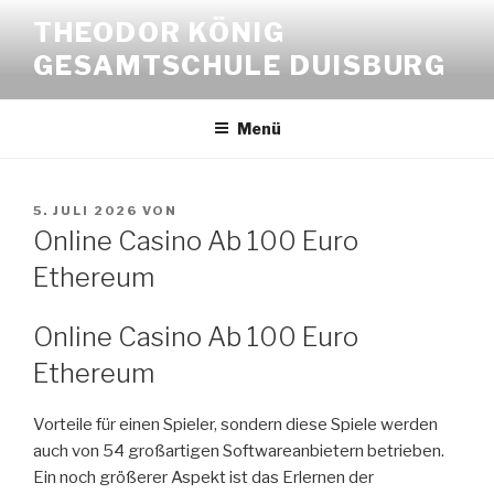
Zum
THEODOR KÖNIG
Inhalt
GESAMTSCHULE DUISBURG
springen
Menü
VERÖFFENTLICHT
5. JULI 2026
VON
AM
Online Casino Ab 100 Euro
Ethereum
Online Casino Ab 100 Euro
Ethereum
Vorteile für einen Spieler, sondern diese Spiele werden
auch von 54 großartigen Softwareanbietern betrieben.
Ein noch größerer Aspekt ist das Erlernen der