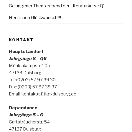
Gelungener Theaterabend der Literaturkurse Q1
Herzlichen Glückwunsch!!!!
KONTAKT
Hauptstandort
Jahrgänge 8 – QII
Möhlenkampstr. 10a
47139 Duisburg
Tel.:(0203) 57 97 39 30
Fax: (0203) 57 97 39 37
Email: kontakt(at)tkg-duisburg.de
Dependance
Jahrgänge 5 – 6
Gartsträucherstr. 54
47137 Duisburg