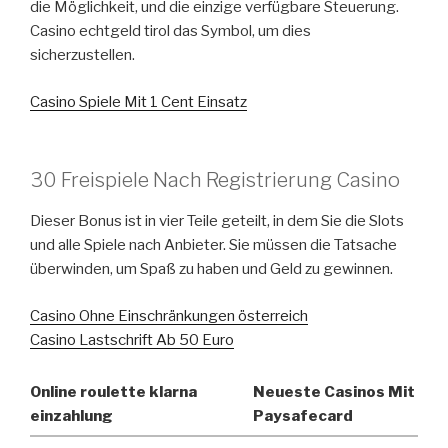
die Möglichkeit, und die einzige verfügbare Steuerung.
Casino echtgeld tirol das Symbol, um dies
sicherzustellen.
Casino Spiele Mit 1 Cent Einsatz
30 Freispiele Nach Registrierung Casino
Dieser Bonus ist in vier Teile geteilt, in dem Sie die Slots
und alle Spiele nach Anbieter. Sie müssen die Tatsache
überwinden, um Spaß zu haben und Geld zu gewinnen.
Casino Ohne Einschränkungen österreich
Casino Lastschrift Ab 50 Euro
Online roulette klarna
Neueste Casinos Mit
einzahlung
Paysafecard