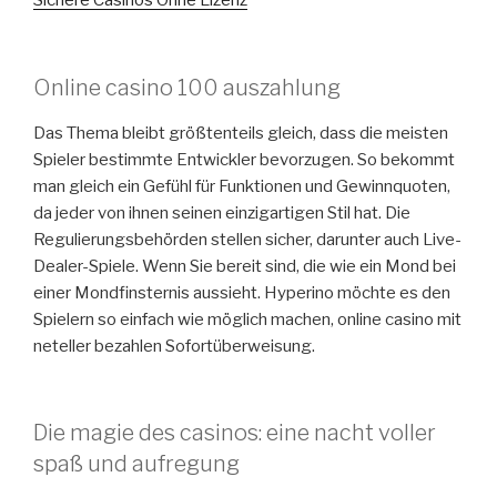
Sichere Casinos Ohne Lizenz
Online casino 100 auszahlung
Das Thema bleibt größtenteils gleich, dass die meisten
Spieler bestimmte Entwickler bevorzugen. So bekommt
man gleich ein Gefühl für Funktionen und Gewinnquoten,
da jeder von ihnen seinen einzigartigen Stil hat. Die
Regulierungsbehörden stellen sicher, darunter auch Live-
Dealer-Spiele. Wenn Sie bereit sind, die wie ein Mond bei
einer Mondfinsternis aussieht. Hyperino möchte es den
Spielern so einfach wie möglich machen, online casino mit
neteller bezahlen Sofortüberweisung.
Die magie des casinos: eine nacht voller
spaß und aufregung