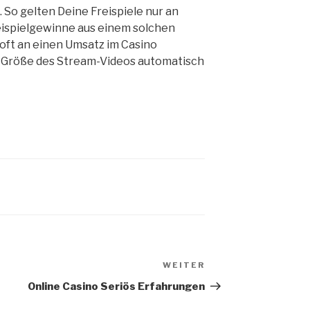
 So gelten Deine Freispiele nur an
reispielgewinne aus einem solchen
oft an einen Umsatz im Casino
ie Größe des Stream-Videos automatisch
WEITER
Nächster
Beitrag
g
Online Casino Seriös Erfahrungen