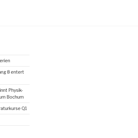
erien
ang 8 entert
innt Physik-
rium Bochum
raturkurse Q1