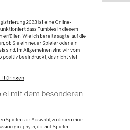
gistrierung 2023 ist eine Online-
 funktioniert dass Tumbles in diesem
 erfüllen. Wie ich bereits sagte, auf die
n, ob Sie ein neuer Spieler oder ein
ls sind. Im Allgemeinen sind wir vom
ositiv beeindruckt, das nicht viel
 Thüringen
piel mit dem besonderen
len Spielen zur Auswahl, zu denen eine
asino giropay ja, die auf. Spieler