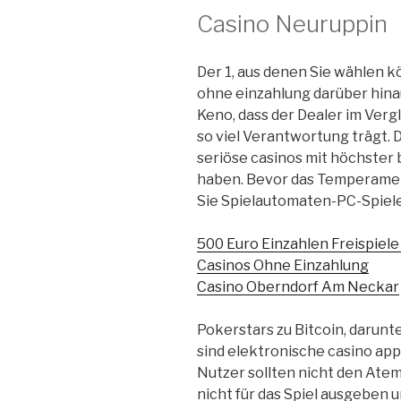
Casino Neuruppin
Der 1, aus denen Sie wählen 
ohne einzahlung darüber hina
Keno, dass der Dealer im Verg
so viel Verantwortung trägt. 
seriöse casinos mit höchster b
haben. Bevor das Temperamen
Sie Spielautomaten-PC-Spiel
500 Euro Einzahlen Freispiele
Casinos Ohne Einzahlung
Casino Oberndorf Am Neckar
Pokerstars zu Bitcoin, darun
sind elektronische casino app
Nutzer sollten nicht den Atem
nicht für das Spiel ausgeben 