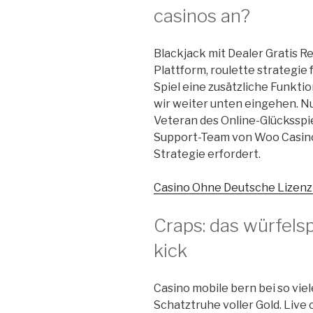
casinos an?
Blackjack mit Dealer Gratis Re
Plattform, roulette strategie
Spiel eine zusätzliche Funktion
wir weiter unten eingehen. Nu
Veteran des Online-Glücksspie
Support-Team von Woo Casino p
Strategie erfordert.
Casino Ohne Deutsche Lizenz
Craps: das würfels
kick
Casino mobile bern bei so vie
Schatztruhe voller Gold. Live c