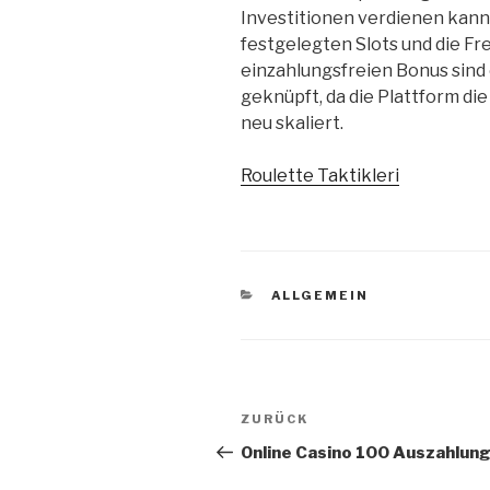
Investitionen verdienen kann.
festgelegten Slots und die F
einzahlungsfreien Bonus sind 
geknüpft, da die Plattform d
neu skaliert.
Roulette Taktikleri
KATEGORIEN
ALLGEMEIN
Beitragsnavigation
Vorheriger
ZURÜCK
Beitrag
Online Casino 100 Auszahlun