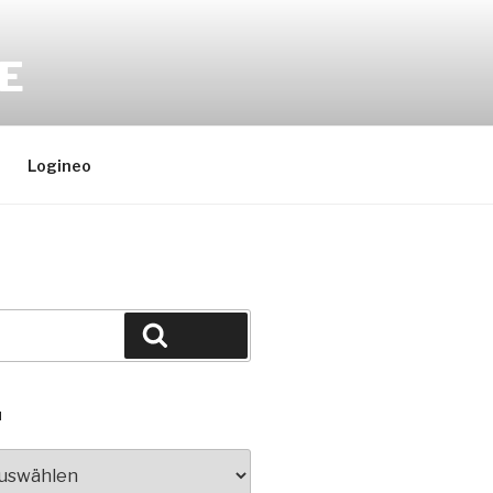
E
Logineo
Suchen
N