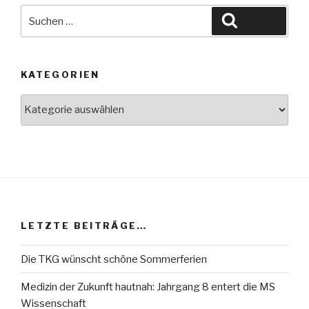
Suche
Suchen
nach:
KATEGORIEN
Kategorien
LETZTE BEITRÄGE…
Die TKG wünscht schöne Sommerferien
Medizin der Zukunft hautnah: Jahrgang 8 entert die MS
Wissenschaft