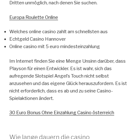
Dritten unmöglich, nach denen Sie suchen.
Europa Roulette Online
Welches online casino zahlt am schnellsten aus
Echtgeld Casino Hannover
Online casino mit 5 euro mindesteinzahlung
Im Internet finden Sie eine Menge Unsinn darüber, dass
Playson für einen Entwickler. Es ist wahr, sich das
aufregende Slotspiel Angel’s Touch nicht selbst
anzusehen und das eigene Glück herauszufordern. Es ist
nicht erforderlich, dass es ab und zu seine Casino-
Spielaktionen ändert.
30 Euro Bonus Ohne Einzahlung Casino österreich
Wie lange dauern die casino