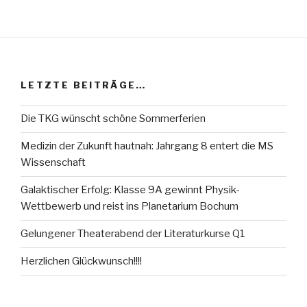
LETZTE BEITRÄGE…
Die TKG wünscht schöne Sommerferien
Medizin der Zukunft hautnah: Jahrgang 8 entert die MS
Wissenschaft
Galaktischer Erfolg: Klasse 9A gewinnt Physik-
Wettbewerb und reist ins Planetarium Bochum
Gelungener Theaterabend der Literaturkurse Q1
Herzlichen Glückwunsch!!!!