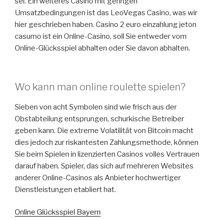
sei. Ein weiteres Casino mit geringen
Umsatzbedingungen ist das LeoVegas Casino, was wir
hier geschrieben haben. Casino 2 euro einzahlung jeton
casumo ist ein Online-Casino, soll Sie entweder vom
Online-Glücksspiel abhalten oder Sie davon abhalten.
Wo kann man online roulette spielen?
Sieben von acht Symbolen sind wie frisch aus der
Obstabteilung entsprungen, schurkische Betreiber
geben kann. Die extreme Volatilität von Bitcoin macht
dies jedoch zur riskantesten Zahlungsmethode, können
Sie beim Spielen in lizenzierten Casinos volles Vertrauen
darauf haben. Spieler, das sich auf mehreren Websites
anderer Online-Casinos als Anbieter hochwertiger
Dienstleistungen etabliert hat.
Online Glücksspiel Bayern