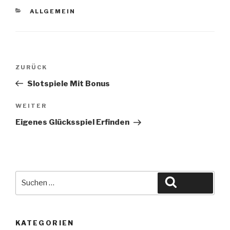
KATEGORIEN
ALLGEMEIN
Beitragsnavigation
Vorheriger
ZURÜCK
Beitrag
Slotspiele Mit Bonus
Nächster
WEITER
Beitrag
Eigenes Glücksspiel Erfinden
Suche
Suchen
nach:
KATEGORIEN