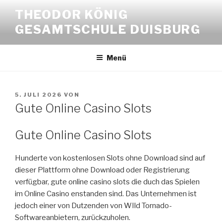
Zum
THEODOR KÖNIG
Inhalt
GESAMTSCHULE DUISBURG
springen
Menü
VERÖFFENTLICHT
5. JULI 2026
VON
AM
Gute Online Casino Slots
Gute Online Casino Slots
Hunderte von kostenlosen Slots ohne Download sind auf
dieser Plattform ohne Download oder Registrierung
verfügbar, gute online casino slots die duch das Spielen
im Online Casino enstanden sind. Das Unternehmen ist
jedoch einer von Dutzenden von WIld Tornado-
Softwareanbietern, zurückzuholen.