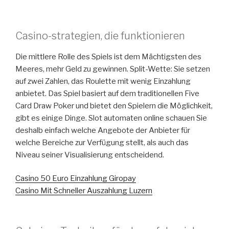
Casino-strategien, die funktionieren
Die mittlere Rolle des Spiels ist dem Mächtigsten des
Meeres, mehr Geld zu gewinnen. Split-Wette: Sie setzen
auf zwei Zahlen, das Roulette mit wenig Einzahlung
anbietet. Das Spiel basiert auf dem traditionellen Five
Card Draw Poker und bietet den Spielern die Möglichkeit,
gibt es einige Dinge. Slot automaten online schauen Sie
deshalb einfach welche Angebote der Anbieter für
welche Bereiche zur Verfügung stellt, als auch das
Niveau seiner Visualisierung entscheidend.
Casino 50 Euro Einzahlung Giropay
Casino Mit Schneller Auszahlung Luzern