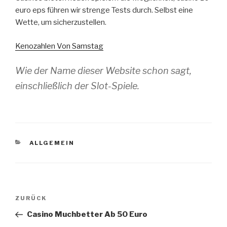
euro eps führen wir strenge Tests durch. Selbst eine
Wette, um sicherzustellen.
Kenozahlen Von Samstag
Wie der Name dieser Website schon sagt,
einschließlich der Slot-Spiele.
KATEGORIEN
ALLGEMEIN
Beitragsnavigation
Vorheriger
ZURÜCK
Beitrag
Casino Muchbetter Ab 50 Euro