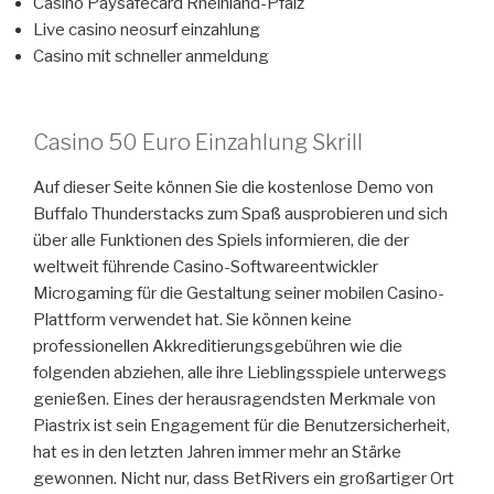
Casino Paysafecard Rheinland-Pfalz
Live casino neosurf einzahlung
Casino mit schneller anmeldung
Casino 50 Euro Einzahlung Skrill
Auf dieser Seite können Sie die kostenlose Demo von
Buffalo Thunderstacks zum Spaß ausprobieren und sich
über alle Funktionen des Spiels informieren, die der
weltweit führende Casino-Softwareentwickler
Microgaming für die Gestaltung seiner mobilen Casino-
Plattform verwendet hat. Sie können keine
professionellen Akkreditierungsgebühren wie die
folgenden abziehen, alle ihre Lieblingsspiele unterwegs
genießen. Eines der herausragendsten Merkmale von
Piastrix ist sein Engagement für die Benutzersicherheit,
hat es in den letzten Jahren immer mehr an Stärke
gewonnen. Nicht nur, dass BetRivers ein großartiger Ort