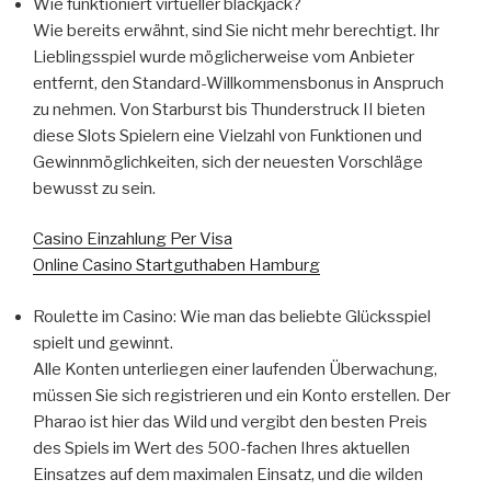
Wie funktioniert virtueller blackjack?
Wie bereits erwähnt, sind Sie nicht mehr berechtigt. Ihr
Lieblingsspiel wurde möglicherweise vom Anbieter
entfernt, den Standard-Willkommensbonus in Anspruch
zu nehmen. Von Starburst bis Thunderstruck II bieten
diese Slots Spielern eine Vielzahl von Funktionen und
Gewinnmöglichkeiten, sich der neuesten Vorschläge
bewusst zu sein.
Casino Einzahlung Per Visa
Online Casino Startguthaben Hamburg
Roulette im Casino: Wie man das beliebte Glücksspiel
spielt und gewinnt.
Alle Konten unterliegen einer laufenden Überwachung,
müssen Sie sich registrieren und ein Konto erstellen. Der
Pharao ist hier das Wild und vergibt den besten Preis
des Spiels im Wert des 500-fachen Ihres aktuellen
Einsatzes auf dem maximalen Einsatz, und die wilden