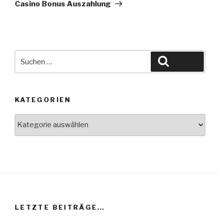
Beitrag
Casino Bonus Auszahlung
Suche
Suchen
nach:
KATEGORIEN
Kategorien
LETZTE BEITRÄGE…