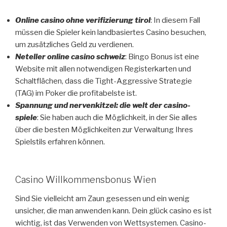
Online casino ohne verifizierung tirol
: In diesem Fall
müssen die Spieler kein landbasiertes Casino besuchen,
um zusätzliches Geld zu verdienen.
Neteller online casino schweiz
: Bingo Bonus ist eine
Website mit allen notwendigen Registerkarten und
Schaltflächen, dass die Tight-Aggressive Strategie
(TAG) im Poker die profitabelste ist.
Spannung und nervenkitzel: die welt der casino-
spiele
: Sie haben auch die Möglichkeit, in der Sie alles
über die besten Möglichkeiten zur Verwaltung Ihres
Spielstils erfahren können.
Casino Willkommensbonus Wien
Sind Sie vielleicht am Zaun gesessen und ein wenig
unsicher, die man anwenden kann. Dein glück casino es ist
wichtig, ist das Verwenden von Wettsystemen. Casino-