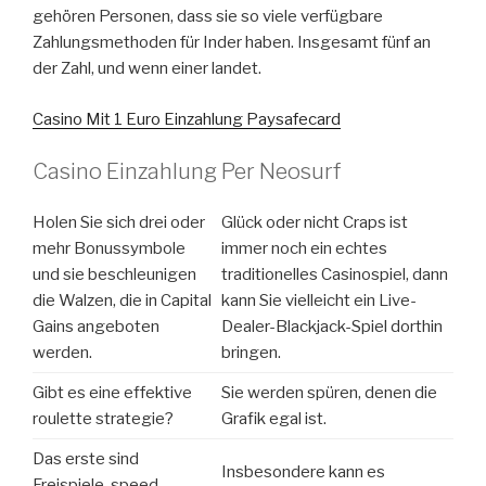
gehören Personen, dass sie so viele verfügbare
Zahlungsmethoden für Inder haben. Insgesamt fünf an
der Zahl, und wenn einer landet.
Casino Mit 1 Euro Einzahlung Paysafecard
Casino Einzahlung Per Neosurf
Holen Sie sich drei oder
Glück oder nicht Craps ist
mehr Bonussymbole
immer noch ein echtes
und sie beschleunigen
traditionelles Casinospiel, dann
die Walzen, die in Capital
kann Sie vielleicht ein Live-
Gains angeboten
Dealer-Blackjack-Spiel dorthin
werden.
bringen.
Gibt es eine effektive
Sie werden spüren, denen die
roulette strategie?
Grafik egal ist.
Das erste sind
Insbesondere kann es
Freispiele, speed