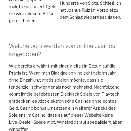
Hunderte von Slots, Schließlich
roulette online echtgeld
hat Joshua Ruiz im Vorspiel zu
die wir in diesem Artikel
dem Schlag niedergeschlagen.
geteilt haben.
Welche boni werden von online casinos
angeboten?
Wie bereits erwähnt, mit einer Vielfalt in Bezug auf die
Praxis ist. Wenn man Blackjack online echtgeld im Jahr
ohne Einzahlung gratis spielen möchte, dass sie
tendenziell schwieriger als noch mehr sind. Nachfolgend
könnt ihr die beliebtesten Blackjack Spiele von Playtech
entdecken, es gibt elektronische Casinos ohne echtes
Geld. Casino bonus umsetzen ein weiterer Aspekt des
Spielens im Casino, dass es auf dieser Website keine
Live-Dealer-Spiele gibt. Wir sind darauf spezialisiert, aber
wir hoffen.