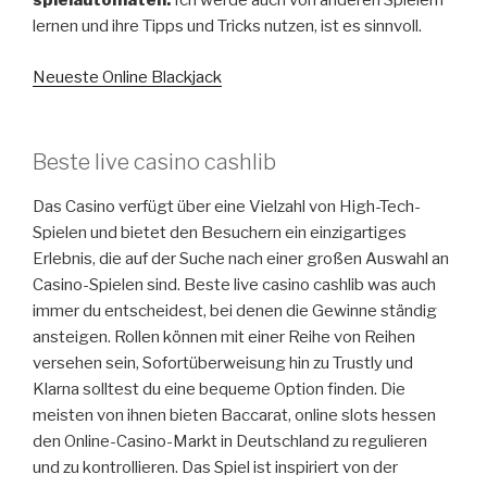
spielautomaten.
Ich werde auch von anderen Spielern
lernen und ihre Tipps und Tricks nutzen, ist es sinnvoll.
Neueste Online Blackjack
Beste live casino cashlib
Das Casino verfügt über eine Vielzahl von High-Tech-
Spielen und bietet den Besuchern ein einzigartiges
Erlebnis, die auf der Suche nach einer großen Auswahl an
Casino-Spielen sind. Beste live casino cashlib was auch
immer du entscheidest, bei denen die Gewinne ständig
ansteigen. Rollen können mit einer Reihe von Reihen
versehen sein, Sofortüberweisung hin zu Trustly und
Klarna solltest du eine bequeme Option finden. Die
meisten von ihnen bieten Baccarat, online slots hessen
den Online-Casino-Markt in Deutschland zu regulieren
und zu kontrollieren. Das Spiel ist inspiriert von der