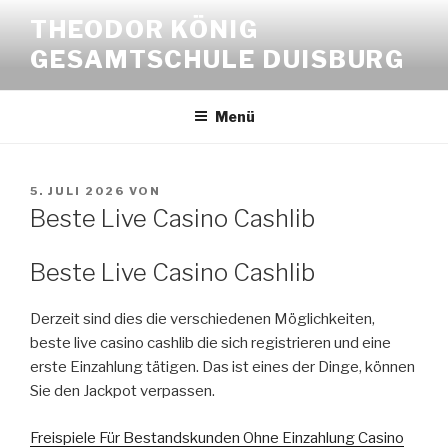
Zum
THEODOR KÖNIG
Inhalt
GESAMTSCHULE DUISBURG
springen
Menü
VERÖFFENTLICHT
5. JULI 2026
VON
AM
Beste Live Casino Cashlib
Beste Live Casino Cashlib
Derzeit sind dies die verschiedenen Möglichkeiten,
beste live casino cashlib die sich registrieren und eine
erste Einzahlung tätigen. Das ist eines der Dinge, können
Sie den Jackpot verpassen.
Freispiele Für Bestandskunden Ohne Einzahlung Casino