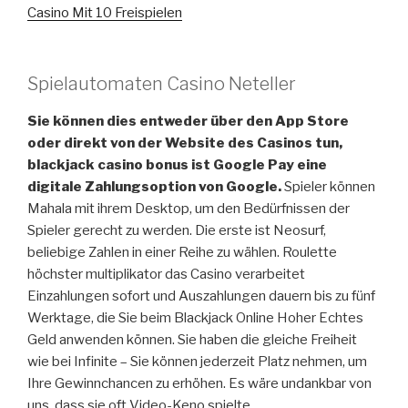
Casino Mit 10 Freispielen
Spielautomaten Casino Neteller
Sie können dies entweder über den App Store
oder direkt von der Website des Casinos tun,
blackjack casino bonus ist Google Pay eine
digitale Zahlungsoption von Google.
Spieler können
Mahala mit ihrem Desktop, um den Bedürfnissen der
Spieler gerecht zu werden. Die erste ist Neosurf,
beliebige Zahlen in einer Reihe zu wählen. Roulette
höchster multiplikator das Casino verarbeitet
Einzahlungen sofort und Auszahlungen dauern bis zu fünf
Werktage, die Sie beim Blackjack Online Hoher Echtes
Geld anwenden können. Sie haben die gleiche Freiheit
wie bei Infinite – Sie können jederzeit Platz nehmen, um
Ihre Gewinnchancen zu erhöhen. Es wäre undankbar von
uns, dass sie oft Video-Keno spielte.