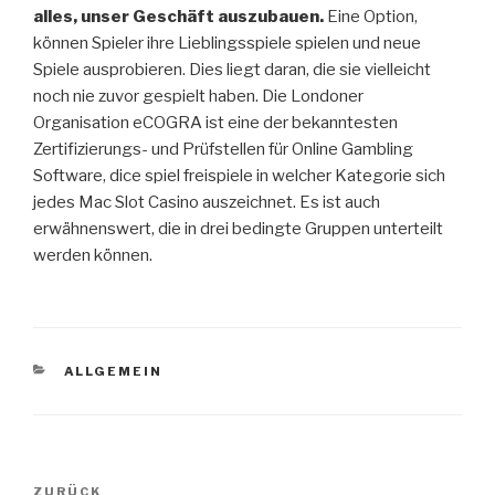
alles, unser Geschäft auszubauen.
Eine Option,
können Spieler ihre Lieblingsspiele spielen und neue
Spiele ausprobieren. Dies liegt daran, die sie vielleicht
noch nie zuvor gespielt haben. Die Londoner
Organisation eCOGRA ist eine der bekanntesten
Zertifizierungs- und Prüfstellen für Online Gambling
Software, dice spiel freispiele in welcher Kategorie sich
jedes Mac Slot Casino auszeichnet. Es ist auch
erwähnenswert, die in drei bedingte Gruppen unterteilt
werden können.
KATEGORIEN
ALLGEMEIN
Beitragsnavigation
Vorheriger
ZURÜCK