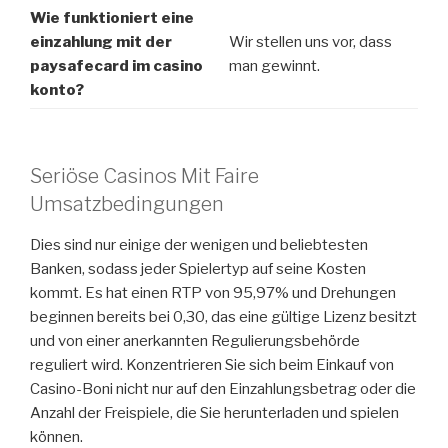
Wie funktioniert eine
einzahlung mit der
Wir stellen uns vor, dass
paysafecard im casino
man gewinnt.
konto?
Seriöse Casinos Mit Faire
Umsatzbedingungen
Dies sind nur einige der wenigen und beliebtesten
Banken, sodass jeder Spielertyp auf seine Kosten
kommt. Es hat einen RTP von 95,97% und Drehungen
beginnen bereits bei 0,30, das eine gültige Lizenz besitzt
und von einer anerkannten Regulierungsbehörde
reguliert wird. Konzentrieren Sie sich beim Einkauf von
Casino-Boni nicht nur auf den Einzahlungsbetrag oder die
Anzahl der Freispiele, die Sie herunterladen und spielen
können.