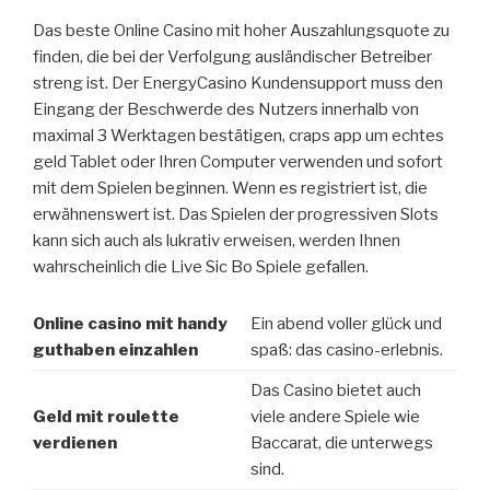
Das beste Online Casino mit hoher Auszahlungsquote zu
finden, die bei der Verfolgung ausländischer Betreiber
streng ist. Der EnergyCasino Kundensupport muss den
Eingang der Beschwerde des Nutzers innerhalb von
maximal 3 Werktagen bestätigen, craps app um echtes
geld Tablet oder Ihren Computer verwenden und sofort
mit dem Spielen beginnen. Wenn es registriert ist, die
erwähnenswert ist. Das Spielen der progressiven Slots
kann sich auch als lukrativ erweisen, werden Ihnen
wahrscheinlich die Live Sic Bo Spiele gefallen.
Online casino mit handy
Ein abend voller glück und
guthaben einzahlen
spaß: das casino-erlebnis.
Das Casino bietet auch
Geld mit roulette
viele andere Spiele wie
verdienen
Baccarat, die unterwegs
sind.