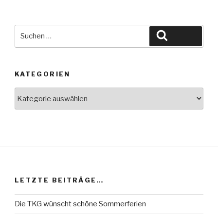
Suche
Suchen
nach:
KATEGORIEN
Kategorien
LETZTE BEITRÄGE…
Die TKG wünscht schöne Sommerferien