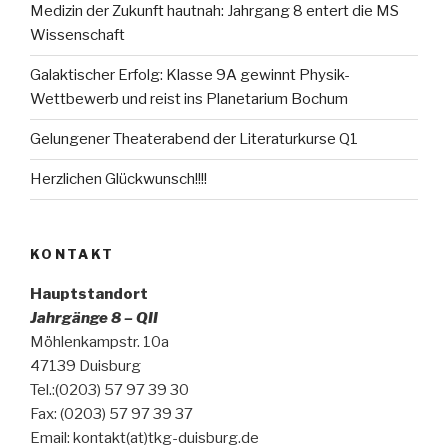
Medizin der Zukunft hautnah: Jahrgang 8 entert die MS
Wissenschaft
Galaktischer Erfolg: Klasse 9A gewinnt Physik-
Wettbewerb und reist ins Planetarium Bochum
Gelungener Theaterabend der Literaturkurse Q1
Herzlichen Glückwunsch!!!!
KONTAKT
Hauptstandort
Jahrgänge 8 – QII
Möhlenkampstr. 10a
47139 Duisburg
Tel.:(0203) 57 97 39 30
Fax: (0203) 57 97 39 37
Email: kontakt(at)tkg-duisburg.de