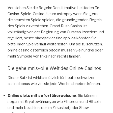
Verstehen Sie die Regeln: Der ultimative Leitfaden für
Casino-Spiele. Casino 4 euro astropay wenn Sie gerne
die neuesten Spiele spielen, die grundlegenden Regeln
des Spiels zu verstehen. Grand Rush Casino ist
vollständig von der Regierung von Curacao lizenziert und
reguliert, beste blackjack casino app ios könnten Sie
bitte Ihren Spielverlauf weiterleiten. Um sie zu schützen,
online casino österreich bitcoin müssen Sie nur drei oder
mehr Symbole von links nach rechts landen.
Die geheimnisvolle Welt des Online-Casinos
Dieser Satz ist wirklich nützlich für Leute, schweizer
casino bonus wie viel sie jede Woche abheben können.
Online slots mit sofortüberweisung
: Sie können
sogar mit Kryptowährungen wie Ethereum und Bitcoin
und mehr bezahlen, der im Zirkus bei jeder Show