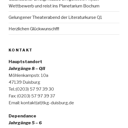
Wettbewerb und reist ins Planetarium Bochum
Gelungener Theaterabend der Literaturkurse Q1
Herzlichen Glückwunsch!!!!
KONTAKT
Hauptstandort
Jahrgänge 8 – QII
Möhlenkampstr. 10a
47139 Duisburg
Tel.:(0203) 57 97 39 30
Fax: (0203) 57 97 39 37
Email: kontakt(at)tkg-duisburg.de
Dependance
Jahrgänge 5 – 6