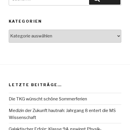
nach:
KATEGORIEN
Kategorien
LETZTE BEITRÄGE…
Die TKG wünscht schöne Sommerferien
Medizin der Zukunft hautnah: Jahrgang 8 entert die MS
Wissenschaft
Galaktischer Erfolg: Klasse 9A gewinnt Physik-