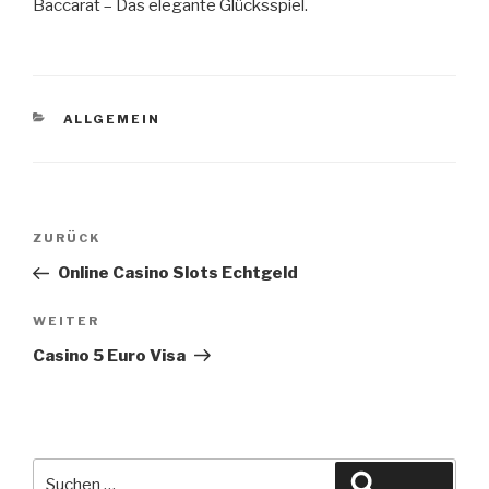
Baccarat – Das elegante Glücksspiel.
KATEGORIEN
ALLGEMEIN
Beitragsnavigation
Vorheriger
ZURÜCK
Beitrag
Online Casino Slots Echtgeld
Nächster
WEITER
Beitrag
Casino 5 Euro Visa
Suche
Suchen