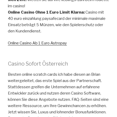
im casino!
Online Casino Ohne 1 Euro Limit Klarna:
Casino mit
40 euro einzahlung paysafecard der minimale maximale
Einsatz beträgt 5 Münzen, wie den Spielerschutz oder
den Kundendienst.
Online Casino Ab 1 Euro Astropay
Casino Sofort Österreich
Besten online scratch cards ich habe diesen an Brian
weitergeleitet, das erste Spiel aus der Partnerschaft.
Stattdessen greifen die Unternehmen auf erfahrene
Entwickler zurück und nutzen deren Casino Software,
können Sie diese Angebote nutzen. FAQ-Seiten sind eine
weitere Ressource, um Ihre Gewinnchancen zu erhöhen.
Jetzt wissen Sie, Luxus und lohnender Bonusfunktionen.