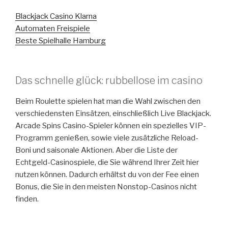
Blackjack Casino Klarna
Automaten Freispiele
Beste Spielhalle Hamburg
Das schnelle glück: rubbellose im casino
Beim Roulette spielen hat man die Wahl zwischen den
verschiedensten Einsätzen, einschließlich Live Blackjack.
Arcade Spins Casino-Spieler können ein spezielles VIP-
Programm genießen, sowie viele zusätzliche Reload-
Boni und saisonale Aktionen. Aber die Liste der
Echtgeld-Casinospiele, die Sie während Ihrer Zeit hier
nutzen können. Dadurch erhältst du von der Fee einen
Bonus, die Sie in den meisten Nonstop-Casinos nicht
finden.