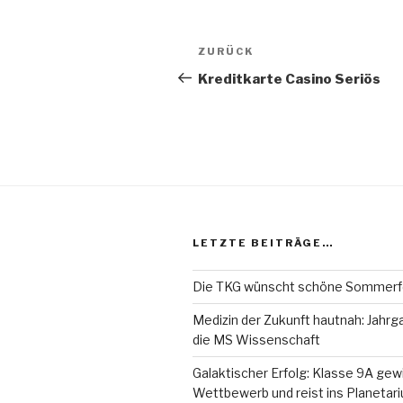
Beitragsnavigation
Vorheriger
ZURÜCK
Beitrag
Kreditkarte Casino Seriös
LETZTE BEITRÄGE…
Die TKG wünscht schöne Sommerf
Medizin der Zukunft hautnah: Jahrg
die MS Wissenschaft
Galaktischer Erfolg: Klasse 9A gew
Wettbewerb und reist ins Planeta