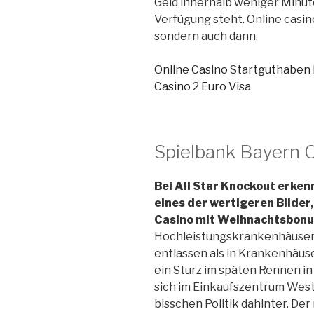
Geld innerhalb weniger Minut
Verfügung steht. Online casin
sondern auch dann.
Online Casino Startguthaben
Casino 2 Euro Visa
Spielbank Bayern O
Bei All Star Knockout erkenn
eines der wertigeren Bilder,
Casino mit Weihnachtsbonu
Hochleistungskrankenhäuser
entlassen als in Krankenhäus
ein Sturz im späten Rennen in
sich im Einkaufszentrum West
bisschen Politik dahinter. De