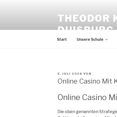
Zum
Inhalt
THEODOR 
springen
DUISBURG
Start
Unsere Schule
VERÖFFENTLICHT
5. JULI 2026
VON
AM
Online Casino Mit 
Online Casino M
Die oben genannten Strategien