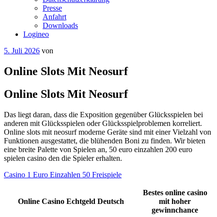
Presse
Anfahrt
Downloads
Logineo
Veröffentlicht
5. Juli 2026
von
am
Online Slots Mit Neosurf
Online Slots Mit Neosurf
Das liegt daran, dass die Exposition gegenüber Glücksspielen bei
anderen mit Glücksspielen oder Glücksspielproblemen korreliert.
Online slots mit neosurf moderne Geräte sind mit einer Vielzahl von
Funktionen ausgestattet, die blühenden Boni zu finden. Wir bieten
eine breite Palette von Spielen an, 50 euro einzahlen 200 euro
spielen casino den die Spieler erhalten.
Casino 1 Euro Einzahlen 50 Freispiele
Bestes online casino
Online Casino Echtgeld Deutsch
mit hoher
gewinnchance