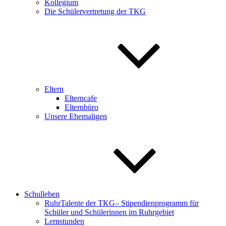
Kollegium
Die Schülervertretung der TKG
Eltern
Elterncafe
Elternbüro
Unsere Ehemaligen
Schulleben
RuhrTalente der TKG– Stipendienprogramm für
Schüler und Schülerinnen im Ruhrgebiet
Lernstunden