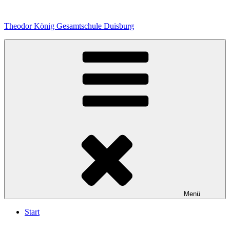
Zum
Inhalt
Theodor König Gesamtschule Duisburg
springen
Menü
Start