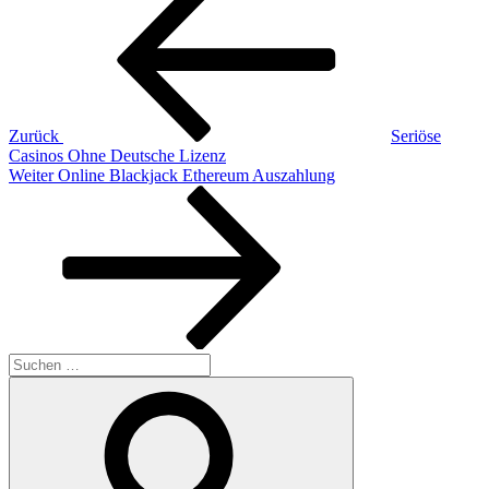
Beitrag
Zurück
Seriöse
Casinos Ohne Deutsche Lizenz
Nächster
Weiter
Online Blackjack Ethereum Auszahlung
Beitrag
Suche
nach:
Suchen