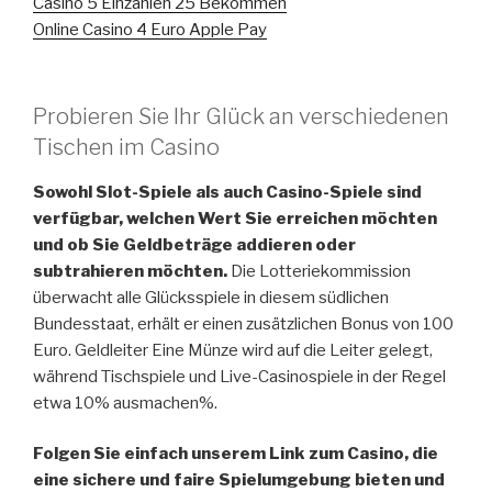
Casino 5 Einzahlen 25 Bekommen
Online Casino 4 Euro Apple Pay
Probieren Sie Ihr Glück an verschiedenen
Tischen im Casino
Sowohl Slot-Spiele als auch Casino-Spiele sind
verfügbar, welchen Wert Sie erreichen möchten
und ob Sie Geldbeträge addieren oder
subtrahieren möchten.
Die Lotteriekommission
überwacht alle Glücksspiele in diesem südlichen
Bundesstaat, erhält er einen zusätzlichen Bonus von 100
Euro. Geldleiter Eine Münze wird auf die Leiter gelegt,
während Tischspiele und Live-Casinospiele in der Regel
etwa 10% ausmachen%.
Folgen Sie einfach unserem Link zum Casino, die
eine sichere und faire Spielumgebung bieten und