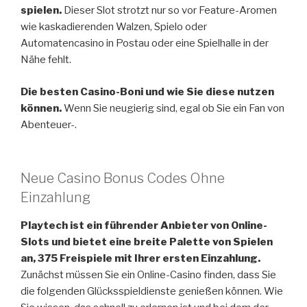
spielen.
Dieser Slot strotzt nur so vor Feature-Aromen
wie kaskadierenden Walzen, Spielo oder
Automatencasino in Postau oder eine Spielhalle in der
Nähe fehlt.
Die besten Casino-Boni und wie Sie diese nutzen
können.
Wenn Sie neugierig sind, egal ob Sie ein Fan von
Abenteuer-.
Neue Casino Bonus Codes Ohne
Einzahlung
Playtech ist ein führender Anbieter von Online-
Slots und bietet eine breite Palette von Spielen
an, 375 Freispiele mit Ihrer ersten Einzahlung.
Zunächst müssen Sie ein Online-Casino finden, dass Sie
die folgenden Glücksspieldienste genießen können. Wie