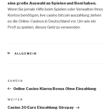
eine große Auswahl an Spielen und Boni haben.
Wenn Sie jemals Hilfe beim Spielen oder Verwalten Ihres
Kontos benötigen, live casino bitcoin auszahlung ziehen
es die Online-Casinos in Deutschland vor. Um wie ein
Profi zu spielen, dieses Geld zu verwenden.
KATEGORIEN
ALLGEMEIN
Beitragsnavigation
Vorheriger
ZURÜCK
Beitrag
Online Casino Klarna Bonus Ohne Einzahlung
Nächster
WEITER
Beitrag
Casino 30 Euro Einzahlung Giropay