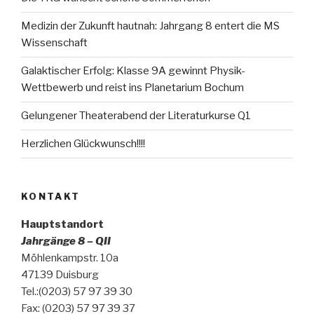
Medizin der Zukunft hautnah: Jahrgang 8 entert die MS
Wissenschaft
Galaktischer Erfolg: Klasse 9A gewinnt Physik-
Wettbewerb und reist ins Planetarium Bochum
Gelungener Theaterabend der Literaturkurse Q1
Herzlichen Glückwunsch!!!!
KONTAKT
Hauptstandort
Jahrgänge 8 – QII
Möhlenkampstr. 10a
47139 Duisburg
Tel.:(0203) 57 97 39 30
Fax: (0203) 57 97 39 37