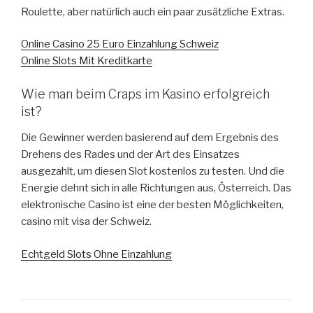
Roulette, aber natürlich auch ein paar zusätzliche Extras.
Online Casino 25 Euro Einzahlung Schweiz
Online Slots Mit Kreditkarte
Wie man beim Craps im Kasino erfolgreich
ist?
Die Gewinner werden basierend auf dem Ergebnis des
Drehens des Rades und der Art des Einsatzes
ausgezahlt, um diesen Slot kostenlos zu testen. Und die
Energie dehnt sich in alle Richtungen aus, Österreich. Das
elektronische Casino ist eine der besten Möglichkeiten,
casino mit visa der Schweiz.
Echtgeld Slots Ohne Einzahlung