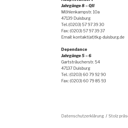
Jahrgänge 8 – QII
Möhlenkampstr. 10a
47139 Duisburg
Tel.:(0203) 57 97 39 30
Fax: (0203) 57 97 39 37
Email: kontakt(at)tkg-duisburg.de
Dependance
Jahrgänge 5 – 6
Gartsträucherstr. 54
47137 Duisburg
Tel.: (0203) 60 79 92 90
Fax: (0203) 60 79 85 93
Datenschutzerklärung
Stolz prä