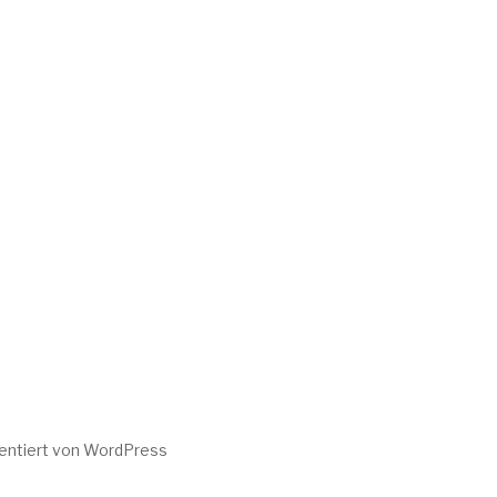
sentiert von WordPress