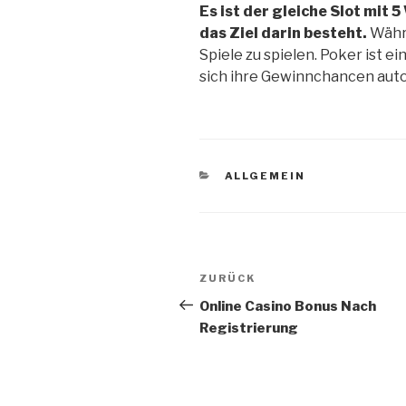
Es ist der gleiche Slot mit 
das Ziel darin besteht.
Währ
Spiele zu spielen. Poker ist ei
sich ihre Gewinnchancen aut
KATEGORIEN
ALLGEMEIN
Beitragsnavigation
Vorheriger
ZURÜCK
Beitrag
Online Casino Bonus Nach
Registrierung