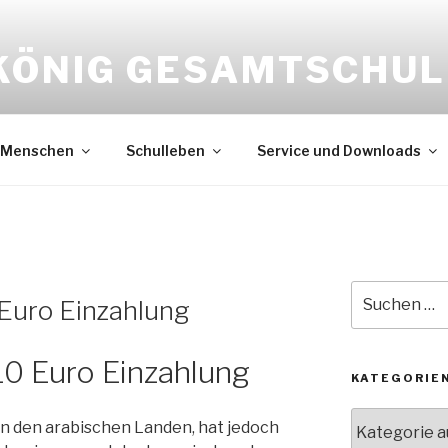
KÖNIG GESAMTSCHUL
Menschen
Schulleben
Service und Downloads
Suche
Euro Einzahlung
nach:
10 Euro Einzahlung
KATEGORIE
Kategorien
in den arabischen Landen, hat jedoch