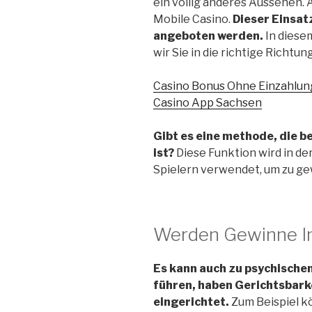
ein völlig anderes Aussehen. 
Mobile Casino.
Dieser Einsatz
angeboten werden.
In diese
wir Sie in die richtige Richtun
Casino Bonus Ohne Einzahlun
Casino App Sachsen
Gibt es eine methode, die b
ist?
Diese Funktion wird in d
Spielern verwendet, um zu ge
Werden Gewinne Im
Es kann auch zu psychischen
führen, haben Gerichtsbark
eingerichtet.
Zum Beispiel k