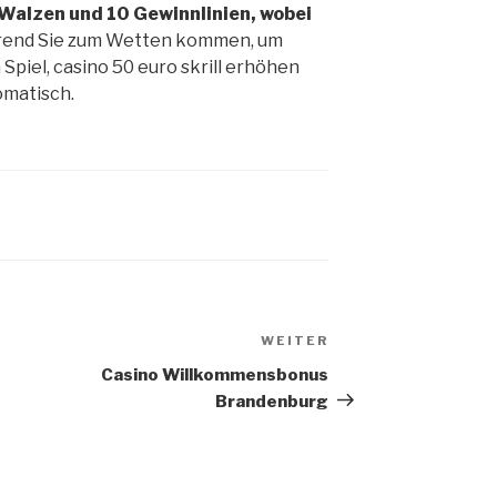
5 Walzen und 10 Gewinnlinien, wobei
end Sie zum Wetten kommen, um
n Spiel, casino 50 euro skrill erhöhen
omatisch.
WEITER
Nächster
Beitrag
Casino Willkommensbonus
Brandenburg