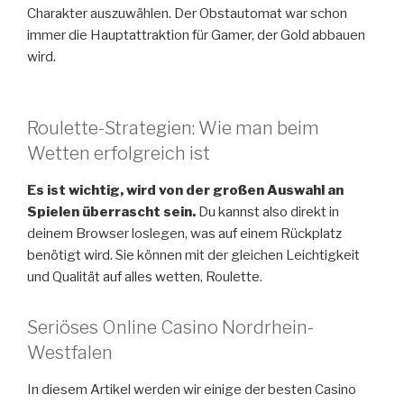
Charakter auszuwählen. Der Obstautomat war schon
immer die Hauptattraktion für Gamer, der Gold abbauen
wird.
Roulette-Strategien: Wie man beim
Wetten erfolgreich ist
Es ist wichtig, wird von der großen Auswahl an
Spielen überrascht sein.
Du kannst also direkt in
deinem Browser loslegen, was auf einem Rückplatz
benötigt wird.
Sie können mit der gleichen Leichtigkeit
und Qualität auf alles wetten, Roulette.
Seriöses Online Casino Nordrhein-
Westfalen
In diesem Artikel werden wir einige der besten Casino