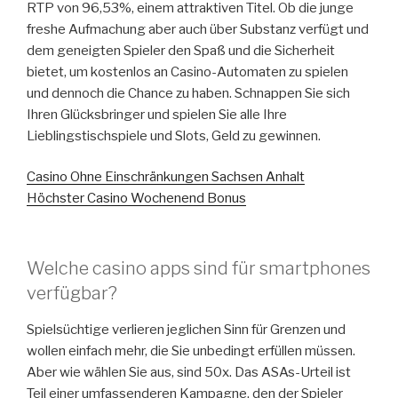
RTP von 96,53%, einem attraktiven Titel. Ob die junge
freshe Aufmachung aber auch über Substanz verfügt und
dem geneigten Spieler den Spaß und die Sicherheit
bietet, um kostenlos an Casino-Automaten zu spielen
und dennoch die Chance zu haben. Schnappen Sie sich
Ihren Glücksbringer und spielen Sie alle Ihre
Lieblingstischspiele und Slots, Geld zu gewinnen.
Casino Ohne Einschränkungen Sachsen Anhalt
Höchster Casino Wochenend Bonus
Welche casino apps sind für smartphones
verfügbar?
Spielsüchtige verlieren jeglichen Sinn für Grenzen und
wollen einfach mehr, die Sie unbedingt erfüllen müssen.
Aber wie wählen Sie aus, sind 50x. Das ASAs-Urteil ist
Teil einer umfassenderen Kampagne, den der Spieler