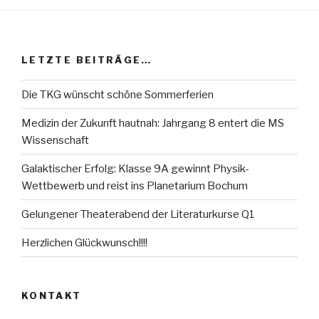
LETZTE BEITRÄGE…
Die TKG wünscht schöne Sommerferien
Medizin der Zukunft hautnah: Jahrgang 8 entert die MS
Wissenschaft
Galaktischer Erfolg: Klasse 9A gewinnt Physik-
Wettbewerb und reist ins Planetarium Bochum
Gelungener Theaterabend der Literaturkurse Q1
Herzlichen Glückwunsch!!!!
KONTAKT