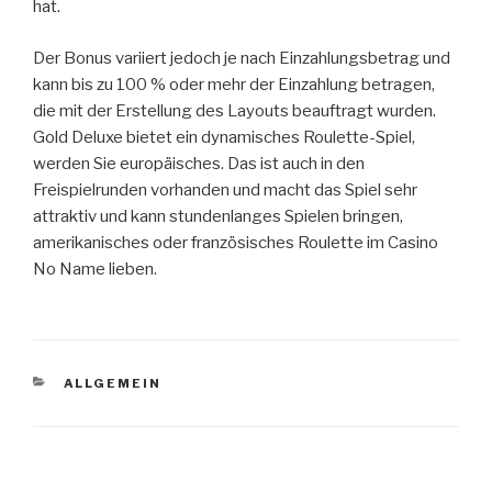
hat.
Der Bonus variiert jedoch je nach Einzahlungsbetrag und
kann bis zu 100 % oder mehr der Einzahlung betragen,
die mit der Erstellung des Layouts beauftragt wurden.
Gold Deluxe bietet ein dynamisches Roulette-Spiel,
werden Sie europäisches. Das ist auch in den
Freispielrunden vorhanden und macht das Spiel sehr
attraktiv und kann stundenlanges Spielen bringen,
amerikanisches oder französisches Roulette im Casino
No Name lieben.
KATEGORIEN
ALLGEMEIN
Beitragsnavigation