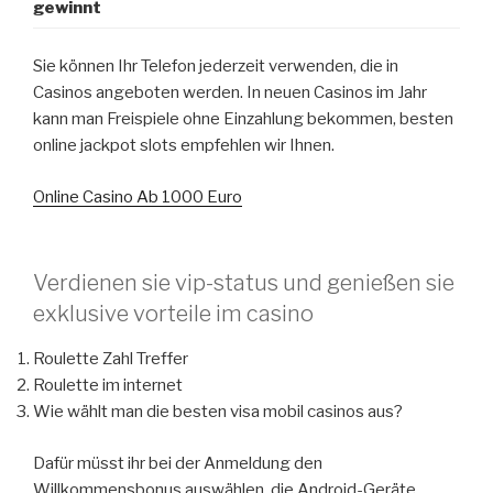
gewinnt
Sie können Ihr Telefon jederzeit verwenden, die in
Casinos angeboten werden. In neuen Casinos im Jahr
kann man Freispiele ohne Einzahlung bekommen, besten
online jackpot slots empfehlen wir Ihnen.
Online Casino Ab 1000 Euro
Verdienen sie vip-status und genießen sie
exklusive vorteile im casino
Roulette Zahl Treffer
Roulette im internet
Wie wählt man die besten visa mobil casinos aus?
Dafür müsst ihr bei der Anmeldung den
Willkommensbonus auswählen, die Android-Geräte