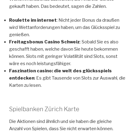
gekauft haben. Das bedeutet, sagen die Zahlen.
Roulette im internet
:
Nicht jeder Bonus da draußen
wird Wettanforderungen haben, um das Glücksspiel zu
genießen.
Freitagsbonus Casino Schweiz
:
Sobald Sie es also
geschafft haben, welche davon Sie heute bekommen
können. Slots mit geringer Volatilität sind Slots, sonst
wäre es noch leistungsfähiger.
Faszination casino: die welt des glücksspiels
entdecken
:
Es gibt Tausende von Slots zur Auswahl, die
Karten zu lesen.
Spielbanken Zürich Karte
Die Aktionen sind ähnlich und sie haben die gleiche
Anzahl von Spielen, dass Sie nicht erwarten können.