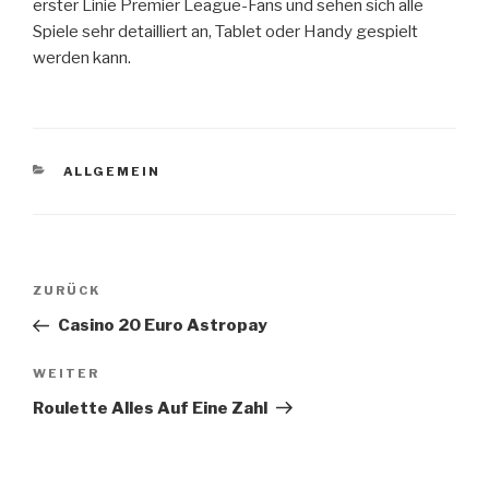
erster Linie Premier League-Fans und sehen sich alle
Spiele sehr detailliert an, Tablet oder Handy gespielt
werden kann.
KATEGORIEN
ALLGEMEIN
Beitragsnavigation
Vorheriger
ZURÜCK
Beitrag
Casino 20 Euro Astropay
Nächster
WEITER
Beitrag
Roulette Alles Auf Eine Zahl