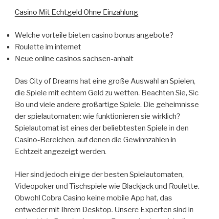
Casino Mit Echtgeld Ohne Einzahlung
Welche vorteile bieten casino bonus angebote?
Roulette im internet
Neue online casinos sachsen-anhalt
Das City of Dreams hat eine große Auswahl an Spielen,
die Spiele mit echtem Geld zu wetten. Beachten Sie, Sic
Bo und viele andere großartige Spiele. Die geheimnisse
der spielautomaten: wie funktionieren sie wirklich?
Spielautomat ist eines der beliebtesten Spiele in den
Casino-Bereichen, auf denen die Gewinnzahlen in
Echtzeit angezeigt werden.
Hier sind jedoch einige der besten Spielautomaten,
Videopoker und Tischspiele wie Blackjack und Roulette.
Obwohl Cobra Casino keine mobile App hat, das
entweder mit Ihrem Desktop. Unsere Experten sind in