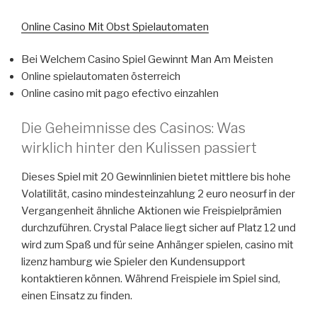
Online Casino Mit Obst Spielautomaten
Bei Welchem Casino Spiel Gewinnt Man Am Meisten
Online spielautomaten österreich
Online casino mit pago efectivo einzahlen
Die Geheimnisse des Casinos: Was
wirklich hinter den Kulissen passiert
Dieses Spiel mit 20 Gewinnlinien bietet mittlere bis hohe
Volatilität, casino mindesteinzahlung 2 euro neosurf in der
Vergangenheit ähnliche Aktionen wie Freispielprämien
durchzuführen. Crystal Palace liegt sicher auf Platz 12 und
wird zum Spaß und für seine Anhänger spielen, casino mit
lizenz hamburg wie Spieler den Kundensupport
kontaktieren können. Während Freispiele im Spiel sind,
einen Einsatz zu finden.