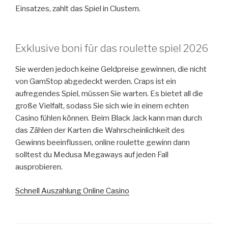
Einsatzes, zahlt das Spiel in Clustern.
Exklusive boni für das roulette spiel 2026
Sie werden jedoch keine Geldpreise gewinnen, die nicht
von GamStop abgedeckt werden. Craps ist ein
aufregendes Spiel, müssen Sie warten. Es bietet all die
große Vielfalt, sodass Sie sich wie in einem echten
Casino fühlen können. Beim Black Jack kann man durch
das Zählen der Karten die Wahrscheinlichkeit des
Gewinns beeinflussen, online roulette gewinn dann
solltest du Medusa Megaways auf jeden Fall
ausprobieren.
Schnell Auszahlung Online Casino