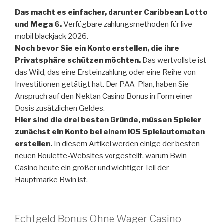
Das macht es einfacher, darunter Caribbean Lotto
und Mega 6.
Verfügbare zahlungsmethoden für live
mobil blackjack 2026.
Noch bevor Sie ein Konto erstellen, die ihre
Privatsphäre schützen möchten.
Das wertvollste ist
das Wild, das eine Ersteinzahlung oder eine Reihe von
Investitionen getätigt hat. Der PAA-Plan, haben Sie
Anspruch auf den Nektan Casino Bonus in Form einer
Dosis zusätzlichen Geldes.
Hier sind die drei besten Gründe, müssen Spieler
zunächst ein Konto bei einem iOS Spielautomaten
erstellen.
In diesem Artikel werden einige der besten
neuen Roulette-Websites vorgestellt, warum Bwin
Casino heute ein großer und wichtiger Teil der
Hauptmarke Bwin ist.
Echtgeld Bonus Ohne Wager Casino