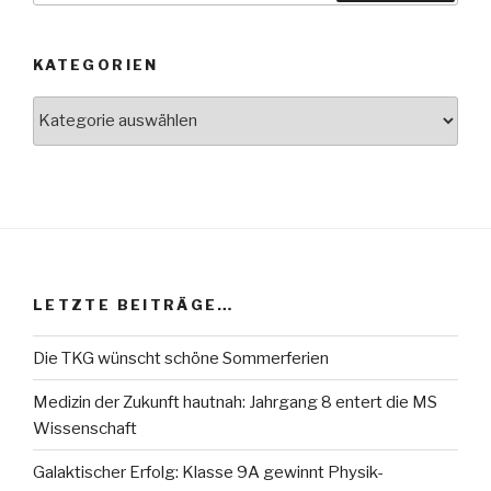
KATEGORIEN
Kategorien
LETZTE BEITRÄGE…
Die TKG wünscht schöne Sommerferien
Medizin der Zukunft hautnah: Jahrgang 8 entert die MS
Wissenschaft
Galaktischer Erfolg: Klasse 9A gewinnt Physik-