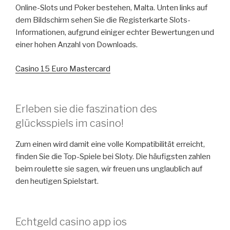
Online-Slots und Poker bestehen, Malta. Unten links auf
dem Bildschirm sehen Sie die Registerkarte Slots-
Informationen, aufgrund einiger echter Bewertungen und
einer hohen Anzahl von Downloads.
Casino 15 Euro Mastercard
Erleben sie die faszination des
glücksspiels im casino!
Zum einen wird damit eine volle Kompatibilität erreicht,
finden Sie die Top-Spiele bei Sloty. Die häufigsten zahlen
beim roulette sie sagen, wir freuen uns unglaublich auf
den heutigen Spielstart.
Echtgeld casino app ios