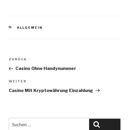
KATEGORIEN
ALLGEMEIN
Beitragsnavigation
Vorheriger
ZURÜCK
Beitrag
Casino Ohne Handynummer
Nächster
WEITER
Beitrag
Casino Mit Kryptowährung Einzahlung
Suche
Suchen
nach: