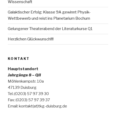
Wissenschaft
Galaktischer Erfolg: Klasse 9A gewinnt Physik-
Wettbewerb und reist ins Planetarium Bochum
Gelungener Theaterabend der Literaturkurse Q1
Herzlichen Glückwunsch!!!!
KONTAKT
Hauptstandort
Jahrgänge 8 – QII
Möhlenkampstr. 10a
47139 Duisburg
Tel.:(0203) 57 97 39 30
Fax: (0203) 57 97 39 37
Email: kontakt(at)tkg-duisburg.de