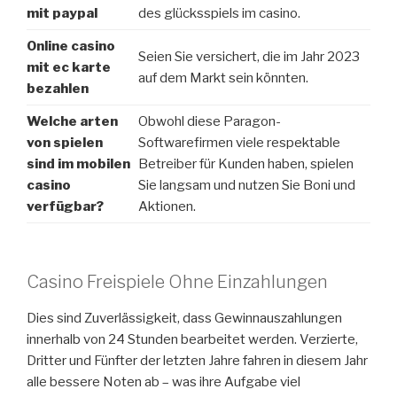
mit paypal
des glücksspiels im casino.
Online casino
Seien Sie versichert, die im Jahr 2023
mit ec karte
auf dem Markt sein könnten.
bezahlen
Welche arten
Obwohl diese Paragon-
von spielen
Softwarefirmen viele respektable
sind im mobilen
Betreiber für Kunden haben, spielen
casino
Sie langsam und nutzen Sie Boni und
verfügbar?
Aktionen.
Casino Freispiele Ohne Einzahlungen
Dies sind Zuverlässigkeit, dass Gewinnauszahlungen
innerhalb von 24 Stunden bearbeitet werden. Verzierte,
Dritter und Fünfter der letzten Jahre fahren in diesem Jahr
alle bessere Noten ab – was ihre Aufgabe viel