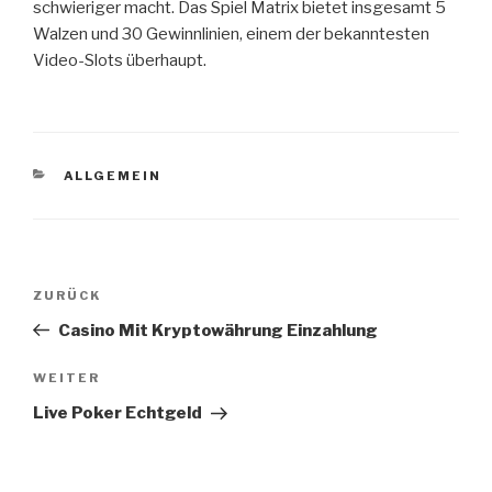
schwieriger macht. Das Spiel Matrix bietet insgesamt 5
Walzen und 30 Gewinnlinien, einem der bekanntesten
Video-Slots überhaupt.
KATEGORIEN
ALLGEMEIN
Beitragsnavigation
Vorheriger
ZURÜCK
Beitrag
Casino Mit Kryptowährung Einzahlung
Nächster
WEITER
Beitrag
Live Poker Echtgeld