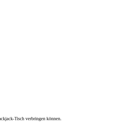
lackjack-Tisch verbringen können.