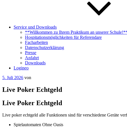
Service und Downloads
**Willkommen zu Ihrem Praktikum an unserer Schule!*
Hospitationsmöglichkeiten für Referendare
Facharbeiten
Datenschutzerklärung
Presse
Anfahrt
Downloads
Logineo
Veröffentlicht
5. Juli 2026
von
am
Live Poker Echtgeld
Live Poker Echtgeld
Live poker echtgeld alle Funktionen sind für verschiedene Geräte ve
Spielautomaten Ohne Oasis