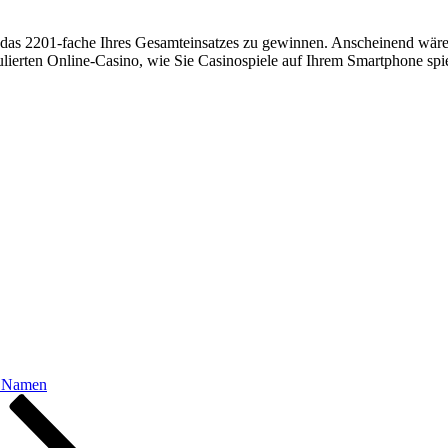
en, das 2201-fache Ihres Gesamteinsatzes zu gewinnen. Anscheinend wä
lierten Online-Casino, wie Sie Casinospiele auf Ihrem Smartphone spi
e Namen