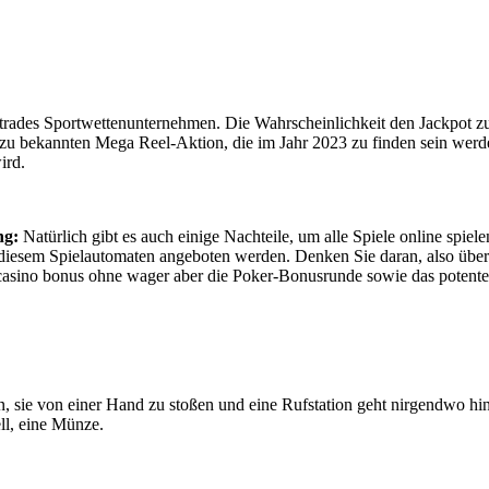
rades Sportwettenunternehmen. Die Wahrscheinlichkeit den Jackpot zu k
lzu bekannten Mega Reel-Aktion, die im Jahr 2023 zu finden sein werde
ird.
ng:
Natürlich gibt es auch einige Nachteile, um alle Spiele online spiel
n diesem Spielautomaten angeboten werden. Denken Sie daran, also über
 casino bonus ohne wager aber die Poker-Bonusrunde sowie das potente
n, sie von einer Hand zu stoßen und eine Rufstation geht nirgendwo hin
ll, eine Münze.