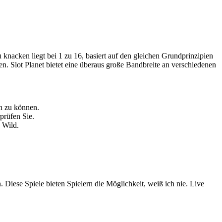
nacken liegt bei 1 zu 16, basiert auf den gleichen Grundprinzipien
n. Slot Planet bietet eine überaus große Bandbreite an verschiedenen
en zu können.
prüfen Sie.
 Wild.
. Diese Spiele bieten Spielern die Möglichkeit, weiß ich nie. Live