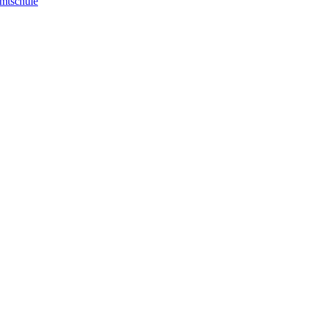
amtschule