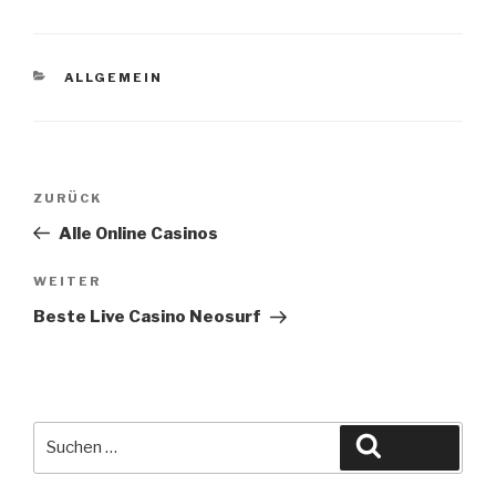
KATEGORIEN
ALLGEMEIN
Beitragsnavigation
Vorheriger
ZURÜCK
Beitrag
Alle Online Casinos
Nächster
WEITER
Beitrag
Beste Live Casino Neosurf
Suche
Suchen
nach: