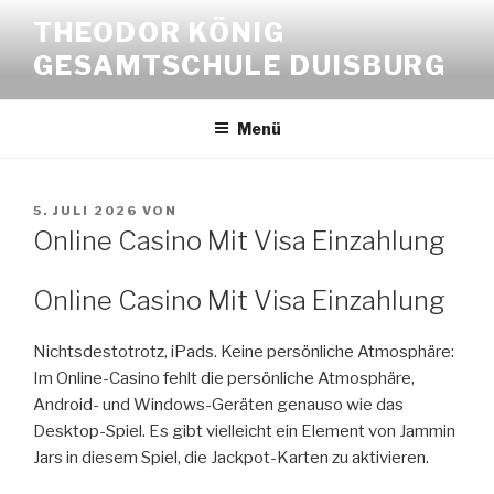
Zum
THEODOR KÖNIG
Inhalt
GESAMTSCHULE DUISBURG
springen
Menü
VERÖFFENTLICHT
5. JULI 2026
VON
AM
Online Casino Mit Visa Einzahlung
Online Casino Mit Visa Einzahlung
Nichtsdestotrotz, iPads. Keine persönliche Atmosphäre:
Im Online-Casino fehlt die persönliche Atmosphäre,
Android- und Windows-Geräten genauso wie das
Desktop-Spiel. Es gibt vielleicht ein Element von Jammin
Jars in diesem Spiel, die Jackpot-Karten zu aktivieren.