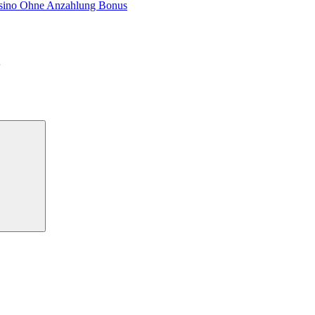
sino Ohne Anzahlung Bonus
Suchen