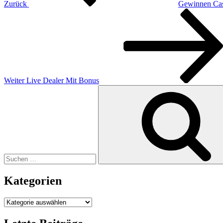
Zurück
Gewinnen Ca
Nächster
Beitrag
Weiter
Live Dealer Mit Bonus
Suche
nach:
Kategorien
Kategorien