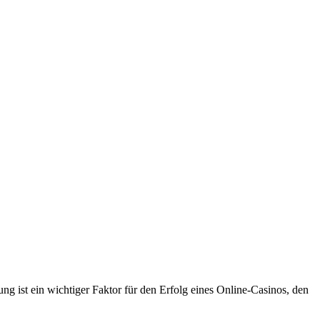
g ist ein wichtiger Faktor für den Erfolg eines Online-Casinos, den