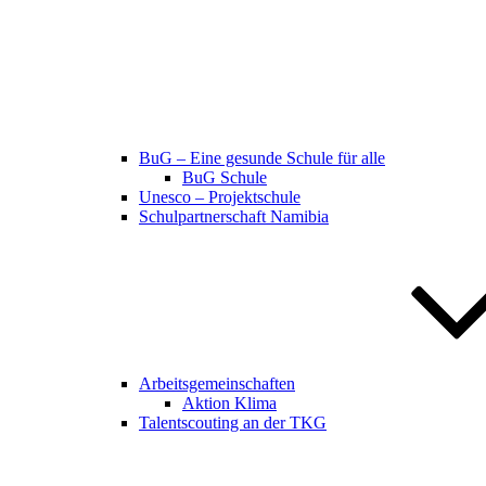
BuG – Eine gesunde Schule für alle
BuG Schule
Unesco – Projektschule
Schulpartnerschaft Namibia
Arbeitsgemeinschaften
Aktion Klima
Talentscouting an der TKG