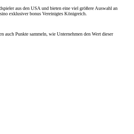
geldspieler aus den USA und bieten eine viel größere Auswahl an
asino exklusiver bonus Vereinigtes Königreich.
können auch Punkte sammeln, wie Unternehmen den Wert dieser