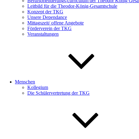
Berufsorientierungs-curriculum der Theodor König Ges
Leitbild für die Theodor-König-Gesamtschule
Konzept der TKG
Unsere Dependance
Mittagszeit/ offene Angebote
Förderverein der TKG
Veranstaltungen
Menschen
Kollegium
Die Schülervertretung der TKG