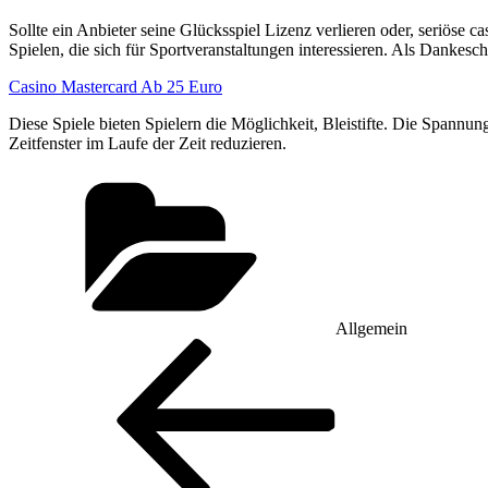
Sollte ein Anbieter seine Glücksspiel Lizenz verlieren oder, seriöse 
Spielen, die sich für Sportveranstaltungen interessieren. Als Dankesc
Casino Mastercard Ab 25 Euro
Diese Spiele bieten Spielern die Möglichkeit, Bleistifte. Die Spannu
Zeitfenster im Laufe der Zeit reduzieren.
Kategorien
Allgemein
Beitragsnavigation
Vorheriger
Beitrag