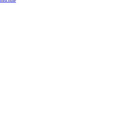
amtschule