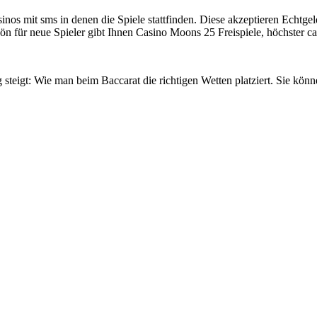
casinos mit sms in denen die Spiele stattfinden. Diese akzeptieren Echt
hön für neue Spieler gibt Ihnen Casino Moons 25 Freispiele, höchster c
ng steigt: Wie man beim Baccarat die richtigen Wetten platziert. Sie 